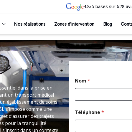
4.8/5 basés sur 628 avi
Nos réalisations
Zones d’intervention
Blog
Cont
Nom
*
sentiel dans la prise en
ant un transport médical
un établissement de soins
i VSL s’impose comme une
Téléphone
*
et d’assurer des trajets
 pour la tranquillité
 s’inscrit dans un contexte