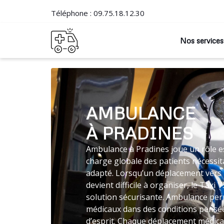
Téléphone :
09.75.18.12.30
Nos services
AMBULANCE
À PRADINES
Ambulance à Pradines joue un rôle es
charge globale des patients nécessit
adapté. Lorsqu’un déplacement vers 
devient difficile à organiser, le Tax
solution sécurisante. Ambulance perm
médicaux dans des conditions pensées
d’esprit. Chaque déplacement médical