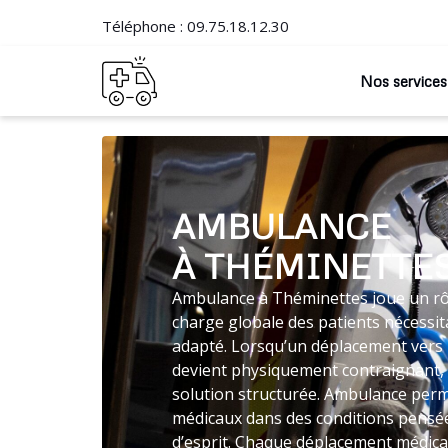
Téléphone :
09.75.18.12.30
Nos services
AMBULANCE
À THÉMINETTE
Ambulance à Théminettes joue un rôl
charge globale des patients nécessit
adapté. Lorsqu’un déplacement vers 
devient physiquement contraignant,
solution structurée. Ambulance perme
médicaux dans des conditions pensées
d’esprit. Chaque déplacement médical