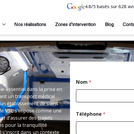
4.8/5 basés sur 628 avi
Nos réalisations
Zones d’intervention
Blog
Cont
S
Nom
*
e essentiel dans la prise en
ant un transport médical
un établissement de soins
 le VSL s’impose comme une
Téléphone
*
t d’assurer des trajets
 pour la tranquillité
 s’inscrit dans un contexte