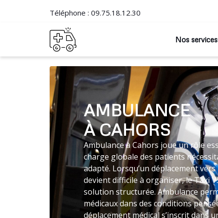
Téléphone :
09.75.18.12.30
Nos services
AMBULANCE
À CAHORS
Ambulance à Cahors joue un rôle esse
charge globale des patients nécessit
adapté. Lorsqu’un déplacement vers 
devient difficile à organiser, le Tax
solution structurée. Ambulance perme
médicaux dans des conditions pensées
déplacement médical s’inscrit dans un