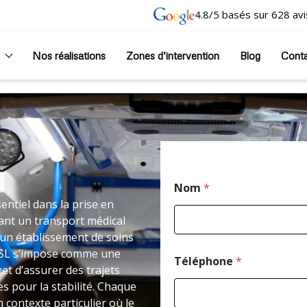
4.8/5 basés sur 628 avi
Nos réalisations
Zones d’intervention
Blog
Cont
Nom
*
ntiel dans la prise en
ant un transport médical
un établissement de soins
i VSL s’impose comme une
Téléphone
*
t d’assurer des trajets
 pour la stabilité. Chaque
 contexte particulier où le