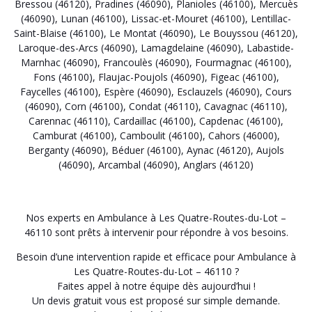
Bressou (46120)
,
Pradines (46090)
,
Planioles (46100)
,
Mercuès
(46090)
,
Lunan (46100)
,
Lissac-et-Mouret (46100)
,
Lentillac-
Saint-Blaise (46100)
,
Le Montat (46090)
,
Le Bouyssou (46120)
,
Laroque-des-Arcs (46090)
,
Lamagdelaine (46090)
,
Labastide-
Marnhac (46090)
,
Francoulès (46090)
,
Fourmagnac (46100)
,
Fons (46100)
,
Flaujac-Poujols (46090)
,
Figeac (46100)
,
Faycelles (46100)
,
Espère (46090)
,
Esclauzels (46090)
,
Cours
(46090)
,
Corn (46100)
,
Condat (46110)
,
Cavagnac (46110)
,
Carennac (46110)
,
Cardaillac (46100)
,
Capdenac (46100)
,
Camburat (46100)
,
Camboulit (46100)
,
Cahors (46000)
,
Berganty (46090)
,
Béduer (46100)
,
Aynac (46120)
,
Aujols
(46090)
,
Arcambal (46090)
,
Anglars (46120)
Nos experts en Ambulance à Les Quatre-Routes-du-Lot –
46110 sont prêts à intervenir pour répondre à vos besoins.
Besoin d’une intervention rapide et efficace pour Ambulance à
Les Quatre-Routes-du-Lot – 46110 ?
Faites appel à notre équipe dès aujourd’hui !
Un devis gratuit vous est proposé sur simple demande.