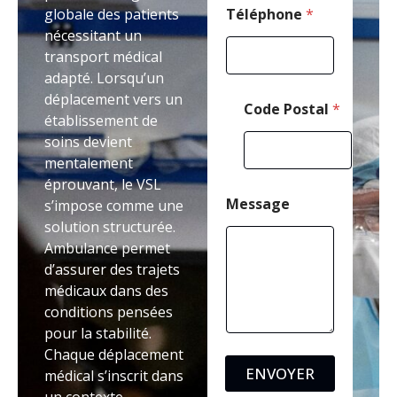
i
globale des patients
Téléphone
*
l
nécessitant un
transport médical
adapté. Lorsqu’un
déplacement vers un
Code Postal
*
établissement de
soins devient
mentalement
éprouvant, le VSL
Message
s’impose comme une
solution structurée.
Ambulance permet
d’assurer des trajets
médicaux dans des
conditions pensées
pour la stabilité.
Chaque déplacement
ENVOYER
médical s’inscrit dans