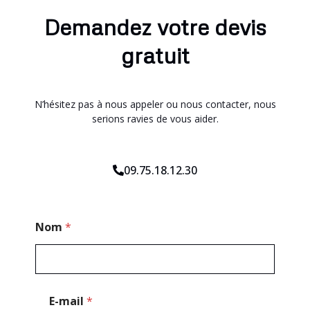
Demandez votre devis
gratuit
N’hésitez pas à nous appeler ou nous contacter, nous
serions ravies de vous aider.
09.75.18.12.30
T
Nom
*
é
l
é
p
h
o
E-mail
*
n