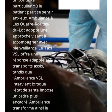
un contexte
particulier où le
patient peut se sentir
anxieux. Ambulance à
Les Quatre-Routes-
du-Lot adopte une
approche visant à
accompagner avec
bienveillance. Le Taxi
VSL offre une
réponse adaptée aux
transports assis,
tandis que
l’Ambulance VSL
intervient lorsque
l’état de santé impose
un cadre plus
encadré. Ambulance
transforme ainsi le