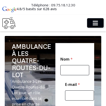
Téléphone :
09.75.18.12.30
4.8/5 basés sur 628 avis
AMBULANCE
À LES
*
Nom
*
QUATRE-
M
e
ROUTES-DU-
s
s
LOT
a
Ambulance à Les
g
E-mail
*
Quatre-Routes-du-
e
E
Lot joue un rôle
-
essentiel dans la
m
prise en charge
a