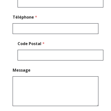
E
-
m
a
Téléphone
*
i
l
Code Postal
*
Message