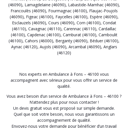
(46090)
,
Lamagdelaine (46090)
,
Labastide-Marnhac (46090)
,
Francoulès (46090)
,
Fourmagnac (46100)
,
Flaujac-Poujols
(46090)
,
Figeac (46100)
,
Faycelles (46100)
,
Espère (46090)
,
Esclauzels (46090)
,
Cours (46090)
,
Corn (46100)
,
Condat
(46110)
,
Cavagnac (46110)
,
Carennac (46110)
,
Cardaillac
(46100)
,
Capdenac (46100)
,
Camburat (46100)
,
Camboulit
(46100)
,
Cahors (46000)
,
Berganty (46090)
,
Béduer (46100)
,
Aynac (46120)
,
Aujols (46090)
,
Arcambal (46090)
,
Anglars
(46120)
Nos experts en Ambulance à Fons – 46100 vous
accompagnent avec sérieux pour vous offrir un service de
qualité.
Vous avez besoin d’un service de Ambulance à Fons – 46100 ?
N’attendez plus pour nous contacter !
Un devis gratuit vous est proposé sur simple demande.
Quel que soit votre besoin, nous vous garantissons un
accompagnement de qualité.
Envoyez-nous votre demande pour bénéficier d’un travail