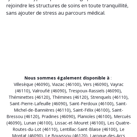
rejoindre les structures de soins en toute tranquillité,
sans ajouter de stress au parcours médical.
Nous sommes également disponible à
:
Villesèque (46090)
,
Viazac (46100)
,
Vers (46090)
,
Vayrac
(46110)
,
Valroufié (46090)
,
Trespoux-Rassiels (46090)
,
Théminettes (46120)
,
Thémines (46120)
,
Strenquels (46110)
,
Saint-Pierre-Lafeuille (46090)
,
Saint-Perdoux (46100)
,
Saint-
Michel-de-Bannières (46110)
,
Saint-Félix (46100)
,
Saint-
Bressou (46120)
,
Pradines (46090)
,
Planioles (46100)
,
Mercuès
(46090)
,
Lunan (46100)
,
Lissac-et-Mouret (46100)
,
Les Quatre-
Routes-du-Lot (46110)
,
Lentillac-Saint-Blaise (46100)
,
Le
Montat (46090)
,
Le Bouyssou (46120)
,
Laroque-des-Arcs