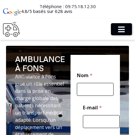
Téléphone :
09.75.18.12.30
4.8/5 basés sur 628 avis
AMBULANCE
À FONS
T
Nom
*
Ambulance à Fons
é
l
joue un rôle essentiel
é
dans la prise en
p
charge globale des
h
o
patients nécessitant
E-mail
*
n
un transport médical
e
adapté. Lorsqu’un
*
déplacement vers un
*
établissement de