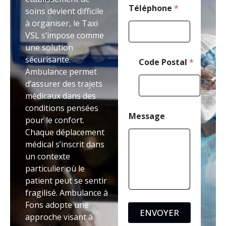
Téléphone
*
soins devient difficile
à organiser, le Taxi
VSL s’impose comme
une solution
sécurisante.
Code Postal
*
Ambulance permet
d’assurer des trajets
médicaux dans des
conditions pensées
Message
pour le confort.
Chaque déplacement
médical s’inscrit dans
un contexte
particulier où le
patient peut se sentir
fragilisé. Ambulance à
Fons adopte une
ENVOYER
approche visant à