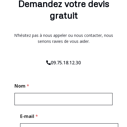
Demandez votre devis
gratuit
N’hésitez pas à nous appeler ou nous contacter, nous
serions ravies de vous aider.
09.75.18.12.30
T
Nom
*
é
l
é
p
h
o
E-mail
*
n
e