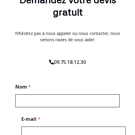
gratuit
N’hésitez pas à nous appeler ou nous contacter, nous
serions ravies de vous aider.
09.75.18.12.30
P
Nom
*
o
s
t
a
l
N
E-mail
*
o
m