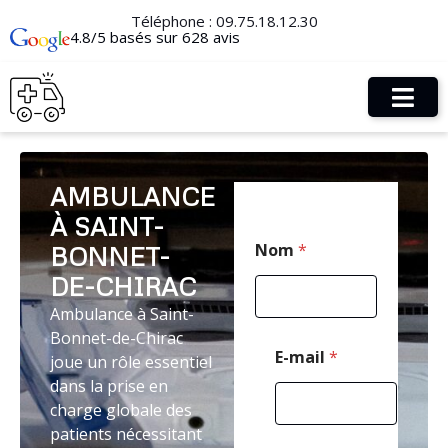
Téléphone :
09.75.18.12.30
4.8/5 basés sur 628 avis
AMBULANCE
À SAINT-
C
Nom
*
BONNET-
o
d
DE-CHIRAC
e
M
Ambulance à Saint-
e
Bonnet-de-Chirac
s
E-mail
*
joue un rôle essentiel
s
dans la prise en
a
g
charge globale des
e
patients nécessitant
C