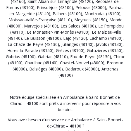
(48160)
,
Saint-Alban-sur-Limagnole (48120)
,
Recoules-de-
Fumas (48100)
,
Prinsuéjols (48100)
,
Pelouse (48000)
,
Paulhac-
en-Margeride (48140)
,
Palhers (48100)
,
Montrodat (48100)
,
Moissac-Vallée-Française (48110)
,
Meyrueis (48150)
,
Mende
(48000)
,
Marvejols (48100)
,
Les Salces (48100)
,
Le Pompidou
(48110)
,
Le Monastier-Pin-Moriès (48100)
,
Le Malzieu-Ville
(48140)
,
Le Buisson (48100)
,
Lajo (48120)
,
Lachamp (48100)
,
La Chaze-de-Peyre (48130)
,
Julianges (48140)
,
Javols (48130)
,
Hures-la-Parade (48150)
,
Grèzes (48100)
,
Gatuzières (48150)
,
Gabrias (48100)
,
Gabriac (48110)
,
Fau-de-Peyre (48130)
,
Chirac
(48100)
,
Chaulhac (48140)
,
Chastel-Nouvel (48000)
,
Brenoux
(48000)
,
Balsièges (48000)
,
Badaroux (48000)
,
Antrenas
(48100)
Notre équipe spécialisée en Ambulance à Saint-Bonnet-de-
Chirac – 48100 sont prêts à intervenir pour répondre à vos
besoins.
Vous avez besoin d’un service de Ambulance à Saint-Bonnet-
de-Chirac – 48100 ?