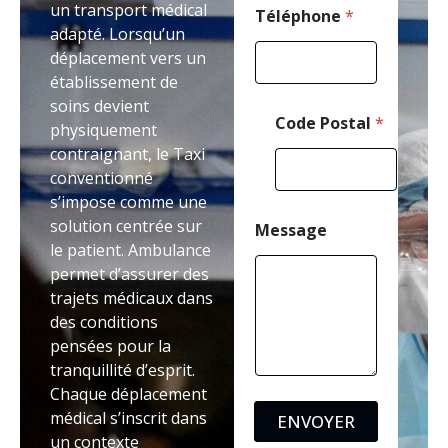
un transport médical
o
Téléphone
*
adapté. Lorsqu’un
d
e
déplacement vers un
établissement de
soins devient
Code Postal
*
physiquement
contraignant, le Taxi
conventionné
s’impose comme une
solution centrée sur
Message
le patient. Ambulance
permet d’assurer des
trajets médicaux dans
des conditions
pensées pour la
tranquillité d’esprit.
Chaque déplacement
médical s’inscrit dans
ENVOYER
un contexte