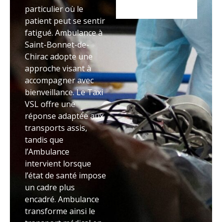
particulier où le
patient peut se sentir
fatigué. Ambulance à
Saint-Bonnet-de-
Chirac adopte une
approche visant à
accompagner avec
bienveillance. Le Taxi
VSL offre une
réponse adaptée aux
transports assis,
tandis que
l’Ambulance
intervient lorsque
l’état de santé impose
un cadre plus
encadré. Ambulance
transforme ainsi le