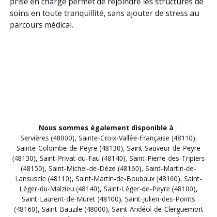
prise en charge permet de rejoindre les structures de
soins en toute tranquillité, sans ajouter de stress au
parcours médical.
Nous sommes également disponible à
:
Servières (48000)
,
Sainte-Croix-Vallée-Française (48110)
,
Sainte-Colombe-de-Peyre (48130)
,
Saint-Sauveur-de-Peyre
(48130)
,
Saint-Privat-du-Fau (48140)
,
Saint-Pierre-des-Tripiers
(48150)
,
Saint-Michel-de-Dèze (48160)
,
Saint-Martin-de-
Lansuscle (48110)
,
Saint-Martin-de-Boubaux (48160)
,
Saint-
Léger-du-Malzieu (48140)
,
Saint-Léger-de-Peyre (48100)
,
Saint-Laurent-de-Muret (48100)
,
Saint-Julien-des-Points
(48160)
,
Saint-Bauzile (48000)
,
Saint-Andéol-de-Clerguemort