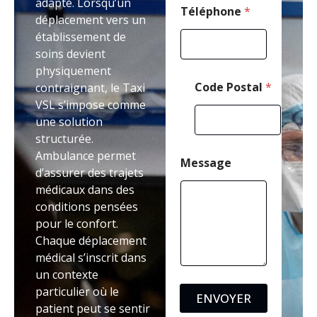
adapté. Lorsqu’un
l
Téléphone
*
déplacement vers un
établissement de
soins devient
physiquement
Code Postal
*
contraignant, le Taxi
VSL s’impose comme
une solution
structurée.
Ambulance permet
Message
d’assurer des trajets
médicaux dans des
conditions pensées
pour le confort.
Chaque déplacement
médical s’inscrit dans
un contexte
particulier où le
ENVOYER
patient peut se sentir