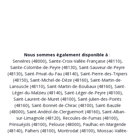
Nous sommes également disponible à
:
Servières (48000)
,
Sainte-Croix-Vallée-Française (48110)
,
Sainte-Colombe-de-Peyre (48130)
,
Saint-Sauveur-de-Peyre
(48130)
,
Saint-Privat-du-Fau (48140)
,
Saint-Pierre-des-Tripiers
(48150)
,
Saint-Michel-de-Dèze (48160)
,
Saint-Martin-de-
Lansuscle (48110)
,
Saint-Martin-de-Boubaux (48160)
,
Saint-
Léger-du-Malzieu (48140)
,
Saint-Léger-de-Peyre (48100)
,
Saint-Laurent-de-Muret (48100)
,
Saint-Julien-des-Points
(48160)
,
Saint-Bonnet-de-Chirac (48100)
,
Saint-Bauzile
(48000)
,
Saint-Andéol-de-Clerguemort (48160)
,
Saint-Alban-
sur-Limagnole (48120)
,
Recoules-de-Fumas (48100)
,
Prinsuéjols (48100)
,
Pelouse (48000)
,
Paulhac-en-Margeride
(48140)
,
Palhers (48100)
,
Montrodat (48100)
,
Moissac-Vallée-