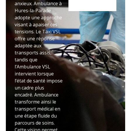
anxieux. Ambulance à
Hures-la-Parade
adopte une approche
visant à apaiser ces
tensions. Le Taxi VSL
offre une réponse
adaptée aux
transports assis,
tandis que
l’Ambulance VSL
intervient lorsque
l’état de santé impose
un cadre plus
encadré. Ambulance
transforme ainsi le
transport médical en
une étape fluide du
parcours de soins.
Cette vision permet