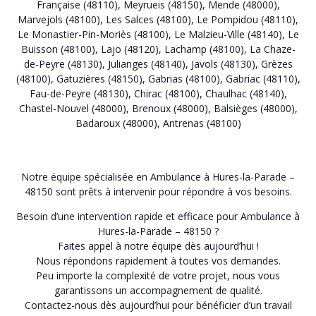
Française (48110)
,
Meyrueis (48150)
,
Mende (48000)
,
Marvejols (48100)
,
Les Salces (48100)
,
Le Pompidou (48110)
,
Le Monastier-Pin-Moriès (48100)
,
Le Malzieu-Ville (48140)
,
Le
Buisson (48100)
,
Lajo (48120)
,
Lachamp (48100)
,
La Chaze-
de-Peyre (48130)
,
Julianges (48140)
,
Javols (48130)
,
Grèzes
(48100)
,
Gatuzières (48150)
,
Gabrias (48100)
,
Gabriac (48110)
,
Fau-de-Peyre (48130)
,
Chirac (48100)
,
Chaulhac (48140)
,
Chastel-Nouvel (48000)
,
Brenoux (48000)
,
Balsièges (48000)
,
Badaroux (48000)
,
Antrenas (48100)
Notre équipe spécialisée en Ambulance à Hures-la-Parade –
48150 sont prêts à intervenir pour répondre à vos besoins.
Besoin d’une intervention rapide et efficace pour Ambulance à
Hures-la-Parade – 48150 ?
Faites appel à notre équipe dès aujourd’hui !
Nous répondons rapidement à toutes vos demandes.
Peu importe la complexité de votre projet, nous vous
garantissons un accompagnement de qualité.
Contactez-nous dès aujourd’hui pour bénéficier d’un travail