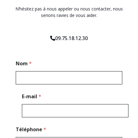
N’hésitez pas à nous appeler ou nous contacter, nous
serions ravies de vous aider.
09.75.18.12.30
T
Nom
*
é
l
é
p
h
o
E-mail
*
n
e
*
N
o
m
Téléphone
*