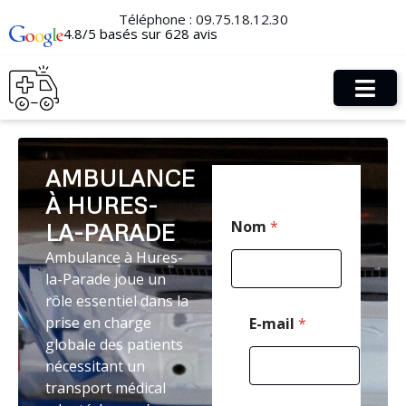
Téléphone :
09.75.18.12.30
4.8/5 basés sur 628 avis
AMBULANCE
À HURES-
E
Nom
*
LA-PARADE
-
m
Ambulance à Hures-
a
la-Parade joue un
i
l
rôle essentiel dans la
*
prise en charge
E-mail
*
P
globale des patients
o
nécessitant un
s
t
transport médical
a