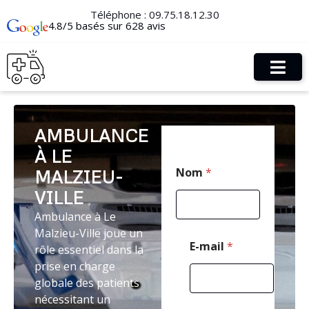
Téléphone :
09.75.18.12.30
4.8/5 basés sur 628 avis
AMBULANCE
À LE
C
Nom
*
MALZIEU-
o
d
VILLE
e
P
Ambulance à Le
o
Malzieu-Ville joue un
s
E-mail
*
rôle essentiel dans la
t
prise en charge
a
l
globale des patients
T
nécessitant un
é