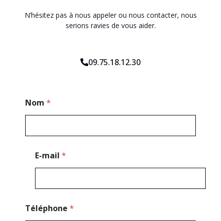
N’hésitez pas à nous appeler ou nous contacter, nous
serions ravies de vous aider.
09.75.18.12.30
*
Nom
*
P
o
s
t
a
l
E-mail
*
M
e
s
s
a
g
Téléphone
*
e