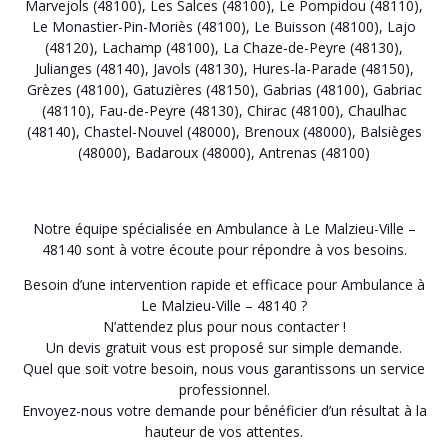
Marvejols (48100)
,
Les Salces (48100)
,
Le Pompidou (48110)
,
Le Monastier-Pin-Moriès (48100)
,
Le Buisson (48100)
,
Lajo
(48120)
,
Lachamp (48100)
,
La Chaze-de-Peyre (48130)
,
Julianges (48140)
,
Javols (48130)
,
Hures-la-Parade (48150)
,
Grèzes (48100)
,
Gatuzières (48150)
,
Gabrias (48100)
,
Gabriac
(48110)
,
Fau-de-Peyre (48130)
,
Chirac (48100)
,
Chaulhac
(48140)
,
Chastel-Nouvel (48000)
,
Brenoux (48000)
,
Balsièges
(48000)
,
Badaroux (48000)
,
Antrenas (48100)
Notre équipe spécialisée en Ambulance à Le Malzieu-Ville –
48140 sont à votre écoute pour répondre à vos besoins.
Besoin d’une intervention rapide et efficace pour Ambulance à
Le Malzieu-Ville – 48140 ?
N’attendez plus pour nous contacter !
Un devis gratuit vous est proposé sur simple demande.
Quel que soit votre besoin, nous vous garantissons un service
professionnel.
Envoyez-nous votre demande pour bénéficier d’un résultat à la
hauteur de vos attentes.