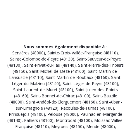
Nous sommes également disponible à
:
Servières (48000)
,
Sainte-Croix-Vallée-Française (48110)
,
Sainte-Colombe-de-Peyre (48130)
,
Saint-Sauveur-de-Peyre
(48130)
,
Saint-Privat-du-Fau (48140)
,
Saint-Pierre-des-Tripiers
(48150)
,
Saint-Michel-de-Dèze (48160)
,
Saint-Martin-de-
Lansuscle (48110)
,
Saint-Martin-de-Boubaux (48160)
,
Saint-
Léger-du-Malzieu (48140)
,
Saint-Léger-de-Peyre (48100)
,
Saint-Laurent-de-Muret (48100)
,
Saint-Julien-des-Points
(48160)
,
Saint-Bonnet-de-Chirac (48100)
,
Saint-Bauzile
(48000)
,
Saint-Andéol-de-Clerguemort (48160)
,
Saint-Alban-
sur-Limagnole (48120)
,
Recoules-de-Fumas (48100)
,
Prinsuéjols (48100)
,
Pelouse (48000)
,
Paulhac-en-Margeride
(48140)
,
Palhers (48100)
,
Montrodat (48100)
,
Moissac-Vallée-
Française (48110)
,
Meyrueis (48150)
,
Mende (48000)
,