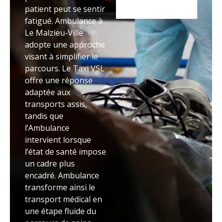
patient peut se sentir
fatigué. Ambulance à
Le Malzieu-Ville
adopte une approche
visant à simplifier le
parcours. Le Taxi VSL
offre une réponse
adaptée aux
transports assis,
tandis que
l’Ambulance
intervient lorsque
l’état de santé impose
un cadre plus
encadré. Ambulance
transforme ainsi le
transport médical en
une étape fluide du