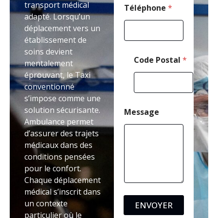
transport médical
l
Téléphone
*
adapté. Lorsqu’un
é
p
déplacement vers un
h
établissement de
o
soins devient
n
Code Postal
*
e
mentalement
éprouvant, le Taxi
conventionné
s’impose comme une
solution sécurisante.
Message
Ambulance permet
d’assurer des trajets
médicaux dans des
conditions pensées
pour le confort.
Chaque déplacement
médical s’inscrit dans
un contexte
ENVOYER
particulier où le