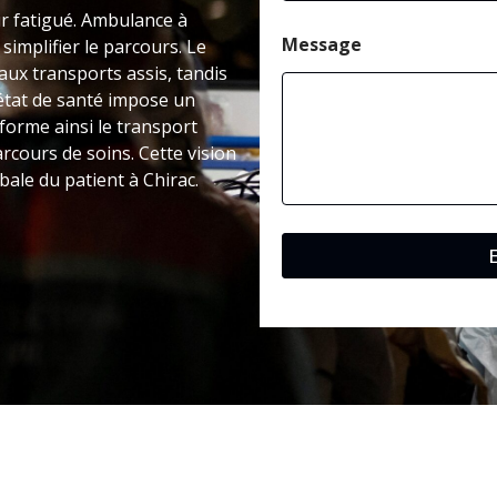
p
tir fatigué. Ambulance à
h
o
Message
implifier le parcours. Le
n
ux transports assis, tandis
e
’état de santé impose un
P
forme ainsi le transport
o
s
rcours de soins. Cette vision
t
ale du patient à Chirac.
a
l