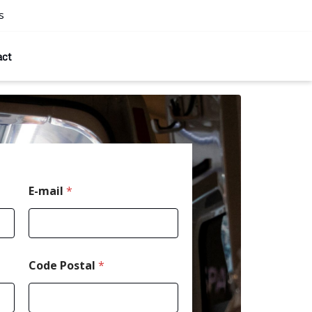
s
act
E-mail
*
Code Postal
*