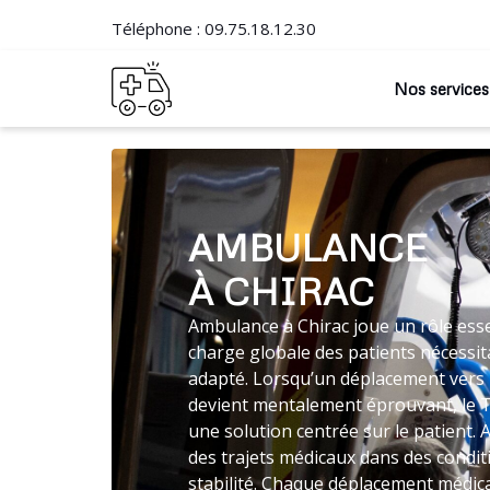
Téléphone :
09.75.18.12.30
Nos services
AMBULANCE
À CHIRAC
Ambulance à Chirac joue un rôle esse
charge globale des patients nécessit
adapté. Lorsqu’un déplacement vers 
devient mentalement éprouvant, le 
une solution centrée sur le patient.
des trajets médicaux dans des condi
stabilité. Chaque déplacement médica