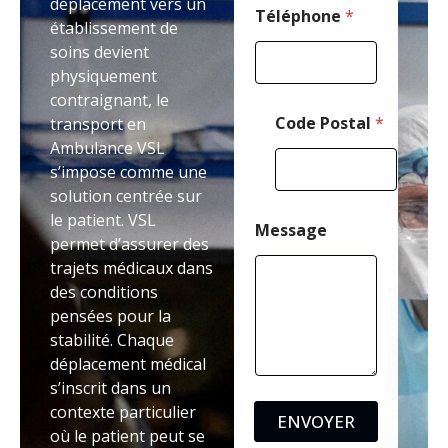
déplacement vers un
a
Téléphone
*
établissement de
i
soins devient
l
*
physiquement
contraignant, le
Code Postal
*
transport en
Ambulance VSL
s’impose comme une
solution centrée sur
le patient. VSL
Message
permet d’assurer des
trajets médicaux dans
des conditions
pensées pour la
stabilité. Chaque
déplacement médical
s’inscrit dans un
contexte particulier
ENVOYER
où le patient peut se