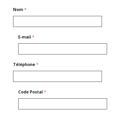
C
Nom
*
o
d
e
*
C
o
E-mail
*
d
e
Téléphone
*
Code Postal
*