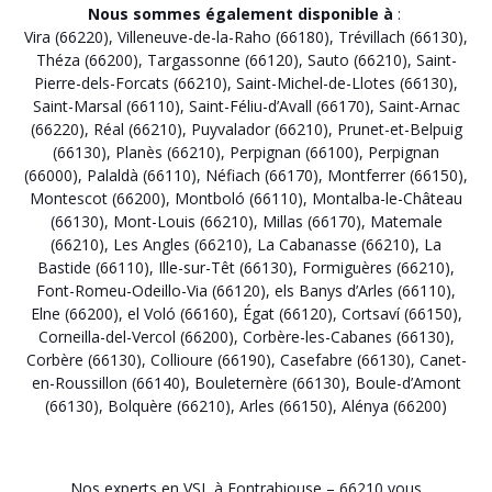
Nous sommes également disponible à
:
Vira (66220)
,
Villeneuve-de-la-Raho (66180)
,
Trévillach (66130)
,
Théza (66200)
,
Targassonne (66120)
,
Sauto (66210)
,
Saint-
Pierre-dels-Forcats (66210)
,
Saint-Michel-de-Llotes (66130)
,
Saint-Marsal (66110)
,
Saint-Féliu-d’Avall (66170)
,
Saint-Arnac
(66220)
,
Réal (66210)
,
Puyvalador (66210)
,
Prunet-et-Belpuig
(66130)
,
Planès (66210)
,
Perpignan (66100)
,
Perpignan
(66000)
,
Palaldà (66110)
,
Néfiach (66170)
,
Montferrer (66150)
,
Montescot (66200)
,
Montboló (66110)
,
Montalba-le-Château
(66130)
,
Mont-Louis (66210)
,
Millas (66170)
,
Matemale
(66210)
,
Les Angles (66210)
,
La Cabanasse (66210)
,
La
Bastide (66110)
,
Ille-sur-Têt (66130)
,
Formiguères (66210)
,
Font-Romeu-Odeillo-Via (66120)
,
els Banys d’Arles (66110)
,
Elne (66200)
,
el Voló (66160)
,
Égat (66120)
,
Cortsaví (66150)
,
Corneilla-del-Vercol (66200)
,
Corbère-les-Cabanes (66130)
,
Corbère (66130)
,
Collioure (66190)
,
Casefabre (66130)
,
Canet-
en-Roussillon (66140)
,
Bouleternère (66130)
,
Boule-d’Amont
(66130)
,
Bolquère (66210)
,
Arles (66150)
,
Alénya (66200)
Nos experts en VSL à Fontrabiouse – 66210 vous