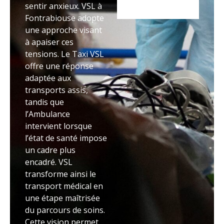
sentir anxieux. VSL à
Fontrabiouse adopte
une approche visant
à apaiser ces
tensions. Le Taxi VSL
offre une réponse
adaptée aux
transports assis,
tandis que
l’Ambulance
intervient lorsque
l’état de santé impose
un cadre plus
encadré. VSL
transforme ainsi le
transport médical en
une étape maîtrisée
du parcours de soins.
Cette vision permet