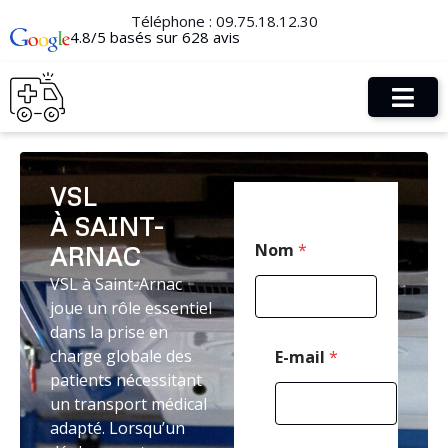
Téléphone :
09.75.18.12.30
4.8/5 basés sur 628 avis
VSL
À SAINT-
E
Nom
*
ARNAC
-
m
VSL à Saint-Arnac
a
joue un rôle essentiel
i
l
dans la prise en
*
charge globale des
E-mail
*
*
patients nécessitant
un transport médical
adapté. Lorsqu’un