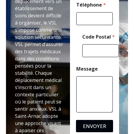
déplacement vers un
Téléphone
*
établissement de
soins devient difficile
à organiser, le VSL
s’impose comme une
Code Postal
*
solution sécurisante.
VSL permet d’assurer
des trajets médicaux
dans des conditions
pensées pour la
Message
stabilité. Chaque
déplacement médical
s’inscrit dans un
contexte particulier
où le patient peut se
sentir anxieux. VSL à
Saint-Arnac adopte
une approche visant
ENVOYER
à apaiser ces