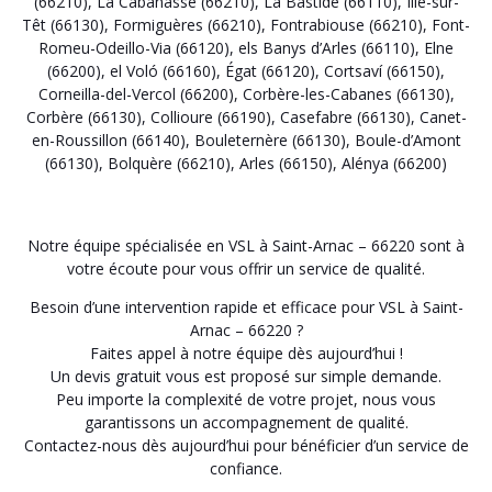
(66210)
,
La Cabanasse (66210)
,
La Bastide (66110)
,
Ille-sur-
Têt (66130)
,
Formiguères (66210)
,
Fontrabiouse (66210)
,
Font-
Romeu-Odeillo-Via (66120)
,
els Banys d’Arles (66110)
,
Elne
(66200)
,
el Voló (66160)
,
Égat (66120)
,
Cortsaví (66150)
,
Corneilla-del-Vercol (66200)
,
Corbère-les-Cabanes (66130)
,
Corbère (66130)
,
Collioure (66190)
,
Casefabre (66130)
,
Canet-
en-Roussillon (66140)
,
Bouleternère (66130)
,
Boule-d’Amont
(66130)
,
Bolquère (66210)
,
Arles (66150)
,
Alénya (66200)
Notre équipe spécialisée en VSL à Saint-Arnac – 66220 sont à
votre écoute pour vous offrir un service de qualité.
Besoin d’une intervention rapide et efficace pour VSL à Saint-
Arnac – 66220 ?
Faites appel à notre équipe dès aujourd’hui !
Un devis gratuit vous est proposé sur simple demande.
Peu importe la complexité de votre projet, nous vous
garantissons un accompagnement de qualité.
Contactez-nous dès aujourd’hui pour bénéficier d’un service de
confiance.