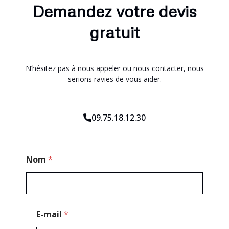
Demandez votre devis
gratuit
N’hésitez pas à nous appeler ou nous contacter, nous
serions ravies de vous aider.
09.75.18.12.30
*
Nom
*
P
o
s
t
a
l
E-mail
*
*