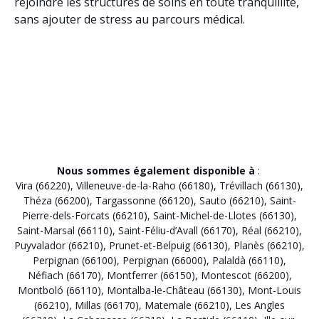
rejoindre les structures de soins en toute tranquillité,
sans ajouter de stress au parcours médical.
Nous sommes également disponible à
:
Vira (66220)
,
Villeneuve-de-la-Raho (66180)
,
Trévillach (66130)
,
Théza (66200)
,
Targassonne (66120)
,
Sauto (66210)
,
Saint-
Pierre-dels-Forcats (66210)
,
Saint-Michel-de-Llotes (66130)
,
Saint-Marsal (66110)
,
Saint-Féliu-d’Avall (66170)
,
Réal (66210)
,
Puyvalador (66210)
,
Prunet-et-Belpuig (66130)
,
Planès (66210)
,
Perpignan (66100)
,
Perpignan (66000)
,
Palaldà (66110)
,
Néfiach (66170)
,
Montferrer (66150)
,
Montescot (66200)
,
Montboló (66110)
,
Montalba-le-Château (66130)
,
Mont-Louis
(66210)
,
Millas (66170)
,
Matemale (66210)
,
Les Angles