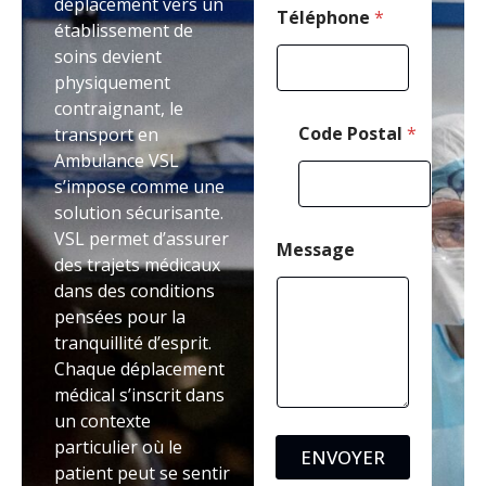
déplacement vers un
t
Téléphone
*
établissement de
a
soins devient
l
*
physiquement
contraignant, le
Code Postal
*
transport en
Ambulance VSL
s’impose comme une
solution sécurisante.
VSL permet d’assurer
Message
des trajets médicaux
dans des conditions
pensées pour la
tranquillité d’esprit.
Chaque déplacement
médical s’inscrit dans
un contexte
particulier où le
ENVOYER
patient peut se sentir