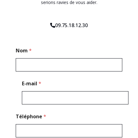
serions ravies de vous aider.
09.75.18.12.30
*
Nom
*
*
N
o
m
E-mail
*
Téléphone
*