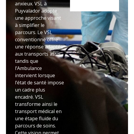
anxieux. VSL à
Puyvalador adopte
une approche visant
à simplifier le
parcours. Le VSL
conventionné offre
une réponse adaptée
aux transports assis,
tandis que
l’Ambulance
intervient lorsque
l’état de santé impose
un cadre plus
encadré. VSL
transforme ainsi le
transport médical en
une étape fluide du
parcours de soins.
Cette vision permet