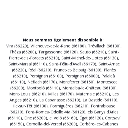
Nous sommes également disponible à
:
Vira (66220)
,
Villeneuve-de-la-Raho (66180)
,
Trévillach (66130)
,
Théza (66200)
,
Targassonne (66120)
,
Sauto (66210)
,
Saint-
Pierre-dels-Forcats (66210)
,
Saint-Michel-de-Llotes (66130)
,
Saint-Marsal (66110)
,
Saint-Féliu-d’Avall (66170)
,
Saint-Arnac
(66220)
,
Réal (66210)
,
Prunet-et-Belpuig (66130)
,
Planès
(66210)
,
Perpignan (66100)
,
Perpignan (66000)
,
Palaldà
(66110)
,
Néfiach (66170)
,
Montferrer (66150)
,
Montescot
(66200)
,
Montboló (66110)
,
Montalba-le-Château (66130)
,
Mont-Louis (66210)
,
Millas (66170)
,
Matemale (66210)
,
Les
Angles (66210)
,
La Cabanasse (66210)
,
La Bastide (66110)
,
Ille-sur-Têt (66130)
,
Formiguères (66210)
,
Fontrabiouse
(66210)
,
Font-Romeu-Odeillo-Via (66120)
,
els Banys d’Arles
(66110)
,
Elne (66200)
,
el Voló (66160)
,
Égat (66120)
,
Cortsaví
(66150)
,
Corneilla-del-Vercol (66200)
,
Corbère-les-Cabanes