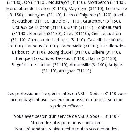
(31130)
,
Oô (31110)
,
Moustajon (31110)
,
Montberon (31140)
,
Montauban-de-Luchon (31110)
,
Mayrègne (31110)
,
Lespinasse
(31150)
,
Launaguet (31140)
,
Lacroix-Falgarde (31120)
,
Juzet-
de-Luchon (31110)
,
Jurvielle (31110)
,
Gratentour (31150)
,
Gouaux-de-Luchon (31110)
,
Garin (31110)
,
Fonbeauzard
(31140)
,
Flourens (31130)
,
Cirès (31110)
,
Cier-de-Luchon
(31110)
,
Cazeaux-de-Larboust (31110)
,
Cazarilh-Laspènes
(31110)
,
Caubous (31110)
,
Cathervielle (31110)
,
Castillon-de-
Larboust (31110)
,
Bourg-d’Oueil (31110)
,
Billière (31110)
,
Benque-Dessous-et-Dessus (31110)
,
Balma (31130)
,
Bagnères-de-Luchon (31110)
,
Aucamville (31140)
,
Artigue
(31110)
,
Antignac (31110)
Des professionnels expérimentés en VSL à Sode – 31110 vous
accompagnent avec sérieux pour assurer une intervention
rapide et efficace.
Vous avez besoin d’un service de VSL à Sode – 31110 ?
N’attendez plus pour nous contacter !
Nous répondons rapidement à toutes vos demandes.