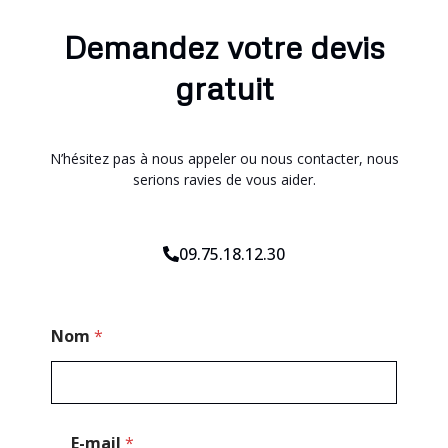
Demandez votre devis
gratuit
N’hésitez pas à nous appeler ou nous contacter, nous
serions ravies de vous aider.
09.75.18.12.30
*
Nom
*
*
N
o
m
E-mail
*