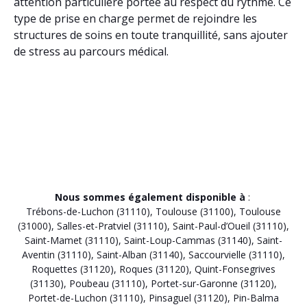
attention particulière portée au respect du rythme. Ce
type de prise en charge permet de rejoindre les
structures de soins en toute tranquillité, sans ajouter
de stress au parcours médical.
Nous sommes également disponible à
:
Trébons-de-Luchon (31110)
,
Toulouse (31100)
,
Toulouse
(31000)
,
Salles-et-Pratviel (31110)
,
Saint-Paul-d’Oueil (31110)
,
Saint-Mamet (31110)
,
Saint-Loup-Cammas (31140)
,
Saint-
Aventin (31110)
,
Saint-Alban (31140)
,
Saccourvielle (31110)
,
Roquettes (31120)
,
Roques (31120)
,
Quint-Fonsegrives
(31130)
,
Poubeau (31110)
,
Portet-sur-Garonne (31120)
,
Portet-de-Luchon (31110)
,
Pinsaguel (31120)
,
Pin-Balma