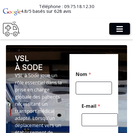
Téléphone :
09.75.18.12.30
4.8/5 basés sur 628 avis
VSL
À SODE
T
Nom
*
VSL à Sode joue un
é
l
rôle essentiel dans la
é
prise en charge
p
globale des patients
h
o
nécessitant un
E-mail
*
n
transport médical
e
adapté. Lorsqu’un
C
déplacement vers un
o
d
établissement de