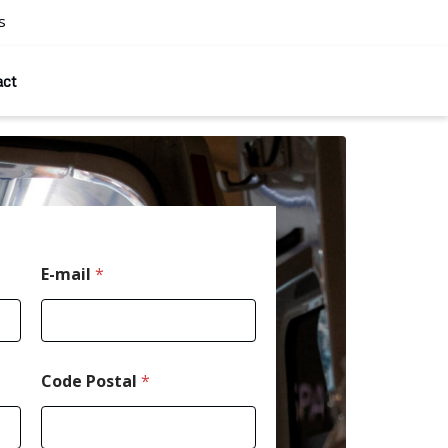
s
act
*
E-mail
*
*
N
o
m
Code Postal
*