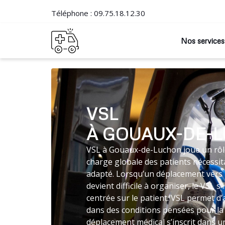
Téléphone :
09.75.18.12.30
Nos services
VSL
À GOUAUX-DE-
VSL à Gouaux-de-Luchon joue un rôle
charge globale des patients nécessit
adapté. Lorsqu’un déplacement vers 
devient difficile à organiser, le VSL
centrée sur le patient. VSL permet d
dans des conditions pensées pour la 
déplacement médical s’inscrit dans un