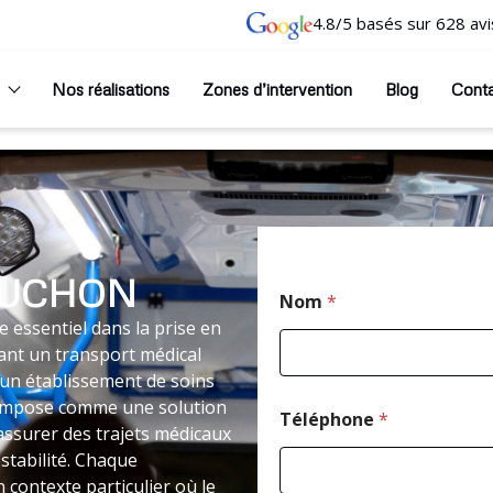
4.8/5 basés sur 628 avi
Nos réalisations
Zones d’intervention
Blog
Cont
LUCHON
Nom
*
 essentiel dans la prise en
ant un transport médical
un établissement de soins
 s’impose comme une solution
Téléphone
*
’assurer des trajets médicaux
stabilité. Chaque
 contexte particulier où le