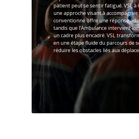
patient peut se sentir fatigué. VSL
une approche visant à accompagner a
conventionné offre une réponse adap
tandis que l’Ambulance intervient lo
un cadre plus encadré. VSL transform
en une étape fluide du parcours de s
réduire les obstacles liés aux dépl