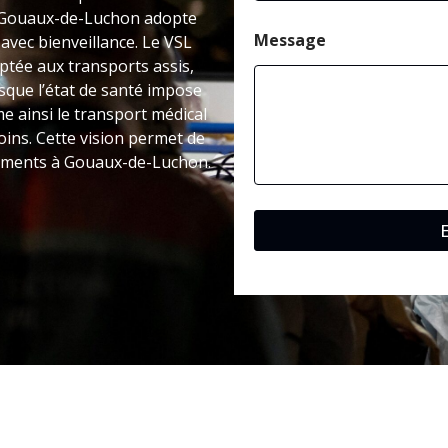
 à Gouaux-de-Luchon adopte
Message
vec bienveillance. Le VSL
tée aux transports assis,
rsque l’état de santé impose
e ainsi le transport médical
oins. Cette vision permet de
acements à Gouaux-de-Luchon.