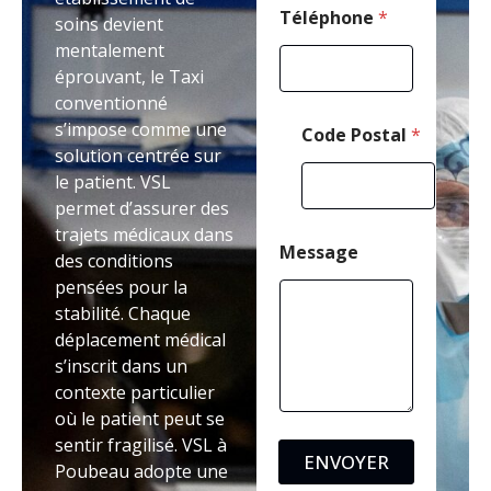
P
Téléphone
*
soins devient
o
mentalement
s
éprouvant, le Taxi
t
a
conventionné
l
s’impose comme une
Code Postal
*
solution centrée sur
le patient. VSL
permet d’assurer des
trajets médicaux dans
Message
des conditions
pensées pour la
stabilité. Chaque
déplacement médical
s’inscrit dans un
contexte particulier
où le patient peut se
sentir fragilisé. VSL à
ENVOYER
Poubeau adopte une