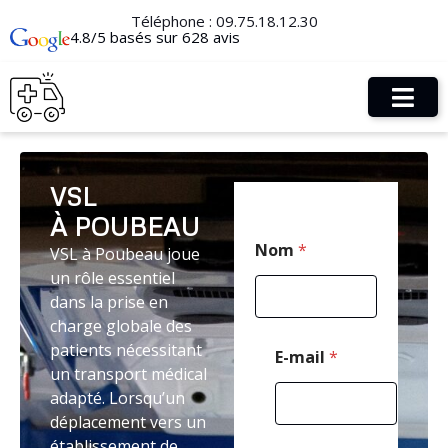
Téléphone :
09.75.18.12.30
4.8/5 basés sur 628 avis
VSL
À POUBEAU
E
Nom
*
VSL à Poubeau joue
-
m
un rôle essentiel
a
dans la prise en
i
charge globale des
l
P
patients nécessitant
E-mail
*
o
un transport médical
s
adapté. Lorsqu’un
t
déplacement vers un
a
l
établissement de