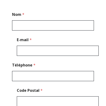
*
Nom
*
P
o
s
t
a
l
E-mail
*
*
Téléphone
*
Code Postal
*