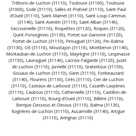
Trébons-de-Luchon (31110)
,
Toulouse (31100)
,
Toulouse
(31000)
,
Sode (31110)
,
Salles-et-Pratviel (31110)
,
Saint-Paul-
d’Oueil (31110)
,
Saint-Mamet (31110)
,
Saint-Loup-Cammas
(31140)
,
Saint-Aventin (31110)
,
Saint-Alban (31140)
,
Saccourvielle (31110)
,
Roquettes (31120)
,
Roques (31120)
,
Quint-Fonsegrives (31130)
,
Portet-sur-Garonne (31120)
,
Portet-de-Luchon (31110)
,
Pinsaguel (31120)
,
Pin-Balma
(31130)
,
Oô (31110)
,
Moustajon (31110)
,
Montberon (31140)
,
Montauban-de-Luchon (31110)
,
Mayrègne (31110)
,
Lespinasse
(31150)
,
Launaguet (31140)
,
Lacroix-Falgarde (31120)
,
Juzet-
de-Luchon (31110)
,
Jurvielle (31110)
,
Gratentour (31150)
,
Gouaux-de-Luchon (31110)
,
Garin (31110)
,
Fonbeauzard
(31140)
,
Flourens (31130)
,
Cirès (31110)
,
Cier-de-Luchon
(31110)
,
Cazeaux-de-Larboust (31110)
,
Cazarilh-Laspènes
(31110)
,
Caubous (31110)
,
Cathervielle (31110)
,
Castillon-de-
Larboust (31110)
,
Bourg-d’Oueil (31110)
,
Billière (31110)
,
Benque-Dessous-et-Dessus (31110)
,
Balma (31130)
,
Bagnères-de-Luchon (31110)
,
Aucamville (31140)
,
Artigue
(31110)
,
Antignac (31110)