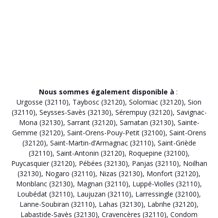
Nous sommes également disponible à
:
Urgosse (32110)
,
Taybosc (32120)
,
Solomiac (32120)
,
Sion
(32110)
,
Seysses-Savès (32130)
,
Sérempuy (32120)
,
Savignac-
Mona (32130)
,
Sarrant (32120)
,
Samatan (32130)
,
Sainte-
Gemme (32120)
,
Saint-Orens-Pouy-Petit (32100)
,
Saint-Orens
(32120)
,
Saint-Martin-d’Armagnac (32110)
,
Saint-Griède
(32110)
,
Saint-Antonin (32120)
,
Roquepine (32100)
,
Puycasquier (32120)
,
Pébées (32130)
,
Panjas (32110)
,
Noilhan
(32130)
,
Nogaro (32110)
,
Nizas (32130)
,
Monfort (32120)
,
Monblanc (32130)
,
Magnan (32110)
,
Luppé-Violles (32110)
,
Loubédat (32110)
,
Laujuzan (32110)
,
Larressingle (32100)
,
Lanne-Soubiran (32110)
,
Lahas (32130)
,
Labrihe (32120)
,
Labastide-Savès (32130)
,
Cravencères (32110)
,
Condom