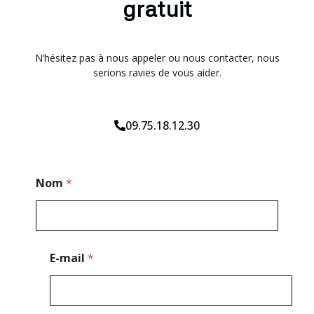
gratuit
N’hésitez pas à nous appeler ou nous contacter, nous
serions ravies de vous aider.
09.75.18.12.30
P
Nom
*
o
s
t
a
l
*
E-mail
*