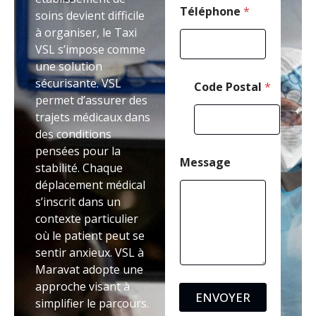
Téléphone
*
soins devient difficile
à organiser, le Taxi
VSL s’impose comme
une solution
sécurisante. VSL
Code Postal
*
permet d’assurer des
trajets médicaux dans
des conditions
pensées pour la
Message
stabilité. Chaque
déplacement médical
s’inscrit dans un
contexte particulier
où le patient peut se
sentir anxieux. VSL à
Maravat adopte une
approche visant à
ENVOYER
simplifier le parcours.