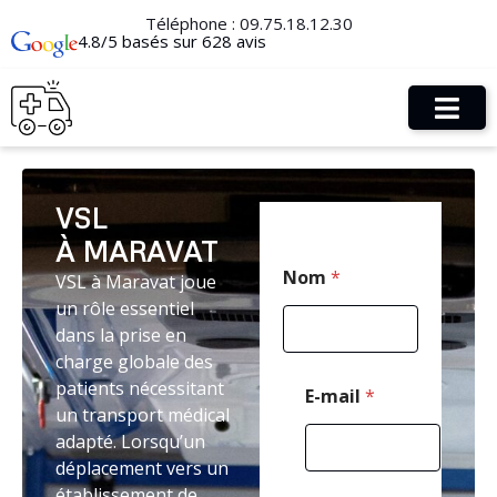
Téléphone :
09.75.18.12.30
4.8/5 basés sur 628 avis
VSL
À MARAVAT
C
Nom
*
VSL à Maravat joue
o
d
un rôle essentiel
e
dans la prise en
*
charge globale des
*
patients nécessitant
E-mail
*
un transport médical
adapté. Lorsqu’un
déplacement vers un
établissement de