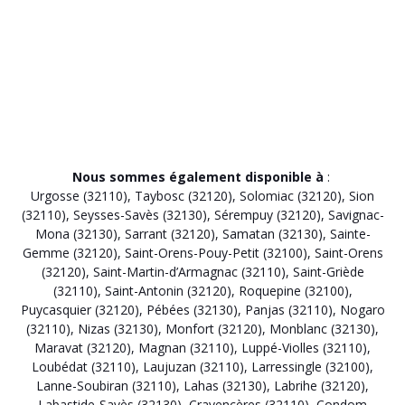
Nous sommes également disponible à
:
Urgosse (32110)
,
Taybosc (32120)
,
Solomiac (32120)
,
Sion
(32110)
,
Seysses-Savès (32130)
,
Sérempuy (32120)
,
Savignac-
Mona (32130)
,
Sarrant (32120)
,
Samatan (32130)
,
Sainte-
Gemme (32120)
,
Saint-Orens-Pouy-Petit (32100)
,
Saint-Orens
(32120)
,
Saint-Martin-d’Armagnac (32110)
,
Saint-Griède
(32110)
,
Saint-Antonin (32120)
,
Roquepine (32100)
,
Puycasquier (32120)
,
Pébées (32130)
,
Panjas (32110)
,
Nogaro
(32110)
,
Nizas (32130)
,
Monfort (32120)
,
Monblanc (32130)
,
Maravat (32120)
,
Magnan (32110)
,
Luppé-Violles (32110)
,
Loubédat (32110)
,
Laujuzan (32110)
,
Larressingle (32100)
,
Lanne-Soubiran (32110)
,
Lahas (32130)
,
Labrihe (32120)
,
Labastide-Savès (32130)
,
Cravencères (32110)
,
Condom