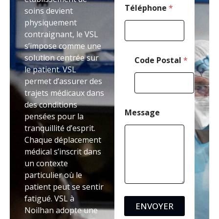
é
Téléphone
*
soins devient
p
physiquement
h
contraignant, le VSL
o
n
s’impose comme une
e
solution centrée sur
Code Postal
*
*
le patient. VSL
permet d’assurer des
trajets médicaux dans
des conditions
Message
pensées pour la
tranquillité d’esprit.
Chaque déplacement
médical s’inscrit dans
un contexte
particulier où le
patient peut se sentir
fatigué. VSL à
ENVOYER
Noilhan adopte une