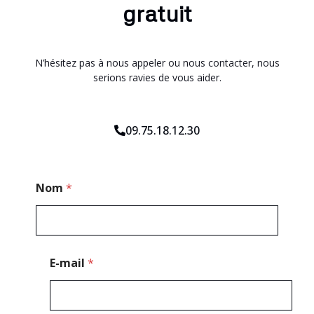
gratuit
N’hésitez pas à nous appeler ou nous contacter, nous
serions ravies de vous aider.
09.75.18.12.30
M
Nom
*
e
s
s
a
g
e
E-mail
*
*
T
é
l