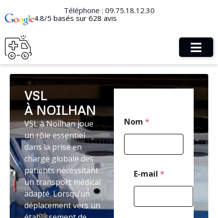
Téléphone :
09.75.18.12.30
4.8/5 basés sur 628 avis
VSL
À NOILHAN
T
Nom
*
VSL à Noilhan joue
é
l
un rôle essentiel
é
dans la prise en
p
charge globale des
h
o
patients nécessitant
E-mail
*
n
un transport médical
e
adapté. Lorsqu’un
T
déplacement vers un
é
l
établissement de