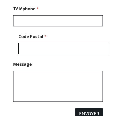
é
p
Téléphone
*
h
o
n
e
Code Postal
*
Message
ENVOYER