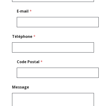
a
i
l
E-mail
*
*
Téléphone
*
Code Postal
*
Message