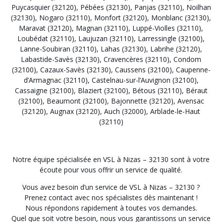
Puycasquier (32120)
,
Pébées (32130)
,
Panjas (32110)
,
Noilhan
(32130)
,
Nogaro (32110)
,
Monfort (32120)
,
Monblanc (32130)
,
Maravat (32120)
,
Magnan (32110)
,
Luppé-Violles (32110)
,
Loubédat (32110)
,
Laujuzan (32110)
,
Larressingle (32100)
,
Lanne-Soubiran (32110)
,
Lahas (32130)
,
Labrihe (32120)
,
Labastide-Savès (32130)
,
Cravencères (32110)
,
Condom
(32100)
,
Cazaux-Savès (32130)
,
Caussens (32100)
,
Caupenne-
d’Armagnac (32110)
,
Castelnau-sur-l’Auvignon (32100)
,
Cassaigne (32100)
,
Blaziert (32100)
,
Bétous (32110)
,
Béraut
(32100)
,
Beaumont (32100)
,
Bajonnette (32120)
,
Avensac
(32120)
,
Augnax (32120)
,
Auch (32000)
,
Arblade-le-Haut
(32110)
Notre équipe spécialisée en VSL à Nizas – 32130 sont à votre
écoute pour vous offrir un service de qualité.
Vous avez besoin d’un service de VSL à Nizas – 32130 ?
Prenez contact avec nos spécialistes dès maintenant !
Nous répondons rapidement à toutes vos demandes.
Quel que soit votre besoin, nous vous garantissons un service