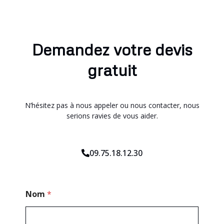
Demandez votre devis
gratuit
N’hésitez pas à nous appeler ou nous contacter, nous
serions ravies de vous aider.
09.75.18.12.30
*
Nom
*
E
-
m