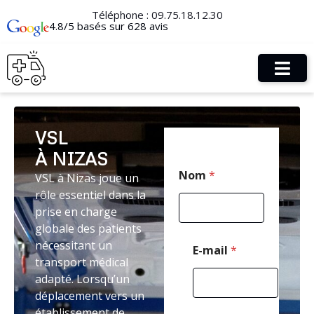
Téléphone :
09.75.18.12.30
4.8/5 basés sur 628 avis
VSL
À NIZAS
T
Nom
*
VSL à Nizas joue un
é
l
rôle essentiel dans la
é
prise en charge
p
globale des patients
h
o
nécessitant un
E-mail
*
n
transport médical
e
adapté. Lorsqu’un
M
déplacement vers un
e
s
établissement de