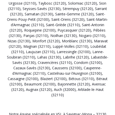
Urgosse (32110)
,
Taybosc (32120)
,
Solomiac (32120)
,
Sion
(32110)
,
Seysses-Savès (32130)
,
Sérempuy (32120)
,
Sarrant
(32120)
,
Samatan (32130)
,
Sainte-Gemme (32120)
,
Saint-
Orens-Pouy-Petit (32100)
,
Saint-Orens (32120)
,
Saint-Martin-
d’Armagnac (32110)
,
Saint-Griède (32110)
,
Saint-Antonin
(32120)
,
Roquepine (32100)
,
Puycasquier (32120)
,
Pébées
(32130)
,
Panjas (32110)
,
Noilhan (32130)
,
Nogaro (32110)
,
Nizas (32130)
,
Monfort (32120)
,
Monblanc (32130)
,
Maravat
(32120)
,
Magnan (32110)
,
Luppé-Violles (32110)
,
Loubédat
(32110)
,
Laujuzan (32110)
,
Larressingle (32100)
,
Lanne-
Soubiran (32110)
,
Lahas (32130)
,
Labrihe (32120)
,
Labastide-
Savès (32130)
,
Cravencères (32110)
,
Condom (32100)
,
Cazaux-Savès (32130)
,
Caussens (32100)
,
Caupenne-
d’Armagnac (32110)
,
Castelnau-sur-l’Auvignon (32100)
,
Cassaigne (32100)
,
Blaziert (32100)
,
Bétous (32110)
,
Béraut
(32100)
,
Beaumont (32100)
,
Bajonnette (32120)
,
Avensac
(32120)
,
Augnax (32120)
,
Auch (32000)
,
Arblade-le-Haut
(32110)
Notre équipe spécialisée en VSL à Savignac-Mona – 32130