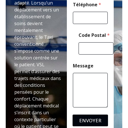
adapté. Lorsqu’un
Téléphone
*
déplacement vers un
établissement de
soins devient
mentalement
Code Postal
*
éprouvant, le Taxi
conventionné
s’impose comme une
solution centrée sur
le patient. VSL
Message
permet d’assurer des
trajets médicaux dans
des conditions
pensées pour le
confort. Chaque
déplacement médical
s’inscrit dans un
contexte particulier
ENVOYER
où le patient peut se