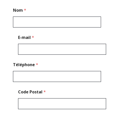
*
Nom
*
*
N
o
m
E-mail
*
Téléphone
*
Code Postal
*