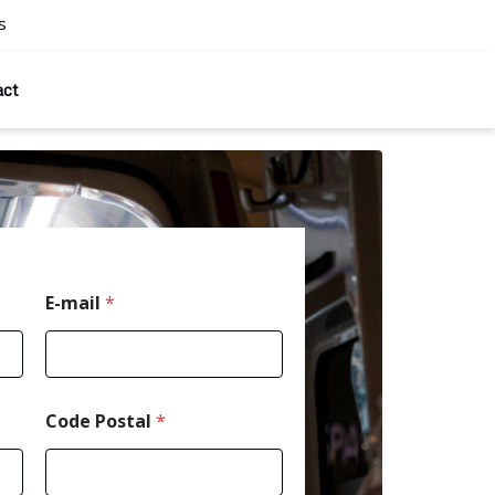
s
act
T
E-mail
*
é
l
é
p
h
o
Code Postal
*
n
e
T