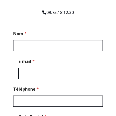
09.75.18.12.30
M
Nom
*
e
s
s
a
g
e
E-mail
*
P
o
s
t
a
l
Téléphone
*
E
-
m
a
i