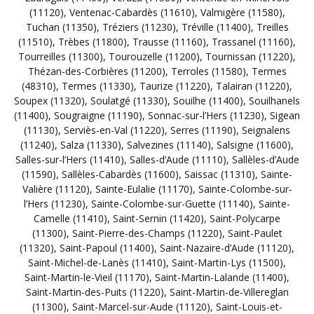
(11120)
,
Ventenac-Cabardès (11610)
,
Valmigère (11580)
,
Tuchan (11350)
,
Tréziers (11230)
,
Tréville (11400)
,
Treilles
(11510)
,
Trèbes (11800)
,
Trausse (11160)
,
Trassanel (11160)
,
Tourreilles (11300)
,
Tourouzelle (11200)
,
Tournissan (11220)
,
Thézan-des-Corbières (11200)
,
Terroles (11580)
,
Termes
(48310)
,
Termes (11330)
,
Taurize (11220)
,
Talairan (11220)
,
Soupex (11320)
,
Soulatgé (11330)
,
Souilhe (11400)
,
Souilhanels
(11400)
,
Sougraigne (11190)
,
Sonnac-sur-l’Hers (11230)
,
Sigean
(11130)
,
Serviès-en-Val (11220)
,
Serres (11190)
,
Seignalens
(11240)
,
Salza (11330)
,
Salvezines (11140)
,
Salsigne (11600)
,
Salles-sur-l’Hers (11410)
,
Salles-d’Aude (11110)
,
Sallèles-d’Aude
(11590)
,
Sallèles-Cabardès (11600)
,
Saissac (11310)
,
Sainte-
Valière (11120)
,
Sainte-Eulalie (11170)
,
Sainte-Colombe-sur-
l’Hers (11230)
,
Sainte-Colombe-sur-Guette (11140)
,
Sainte-
Camelle (11410)
,
Saint-Sernin (11420)
,
Saint-Polycarpe
(11300)
,
Saint-Pierre-des-Champs (11220)
,
Saint-Paulet
(11320)
,
Saint-Papoul (11400)
,
Saint-Nazaire-d’Aude (11120)
,
Saint-Michel-de-Lanès (11410)
,
Saint-Martin-Lys (11500)
,
Saint-Martin-le-Vieil (11170)
,
Saint-Martin-Lalande (11400)
,
Saint-Martin-des-Puits (11220)
,
Saint-Martin-de-Villereglan
(11300)
,
Saint-Marcel-sur-Aude (11120)
,
Saint-Louis-et-