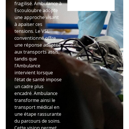
fragilisé. Ambulance à
Escouloubre adopte
une approche visant
à apaiser ces
tensions. Le VSL
conventionné offre
une réponse adaptée
aux transports assis,
tandis que
l’Ambulance
intervient lorsque
l’état de santé impose
un cadre plus
encadré. Ambulance
transforme ainsi le
transport médical en
une étape rassurante
du parcours de soins.
Cette vision permet