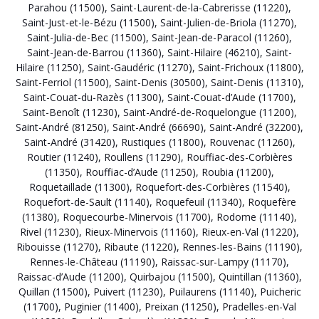
Parahou (11500)
,
Saint-Laurent-de-la-Cabrerisse (11220)
,
Saint-Just-et-le-Bézu (11500)
,
Saint-Julien-de-Briola (11270)
,
Saint-Julia-de-Bec (11500)
,
Saint-Jean-de-Paracol (11260)
,
Saint-Jean-de-Barrou (11360)
,
Saint-Hilaire (46210)
,
Saint-
Hilaire (11250)
,
Saint-Gaudéric (11270)
,
Saint-Frichoux (11800)
,
Saint-Ferriol (11500)
,
Saint-Denis (30500)
,
Saint-Denis (11310)
,
Saint-Couat-du-Razès (11300)
,
Saint-Couat-d’Aude (11700)
,
Saint-Benoît (11230)
,
Saint-André-de-Roquelongue (11200)
,
Saint-André (81250)
,
Saint-André (66690)
,
Saint-André (32200)
,
Saint-André (31420)
,
Rustiques (11800)
,
Rouvenac (11260)
,
Routier (11240)
,
Roullens (11290)
,
Rouffiac-des-Corbières
(11350)
,
Rouffiac-d’Aude (11250)
,
Roubia (11200)
,
Roquetaillade (11300)
,
Roquefort-des-Corbières (11540)
,
Roquefort-de-Sault (11140)
,
Roquefeuil (11340)
,
Roquefère
(11380)
,
Roquecourbe-Minervois (11700)
,
Rodome (11140)
,
Rivel (11230)
,
Rieux-Minervois (11160)
,
Rieux-en-Val (11220)
,
Ribouisse (11270)
,
Ribaute (11220)
,
Rennes-les-Bains (11190)
,
Rennes-le-Château (11190)
,
Raissac-sur-Lampy (11170)
,
Raissac-d’Aude (11200)
,
Quirbajou (11500)
,
Quintillan (11360)
,
Quillan (11500)
,
Puivert (11230)
,
Puilaurens (11140)
,
Puicheric
(11700)
,
Puginier (11400)
,
Preixan (11250)
,
Pradelles-en-Val