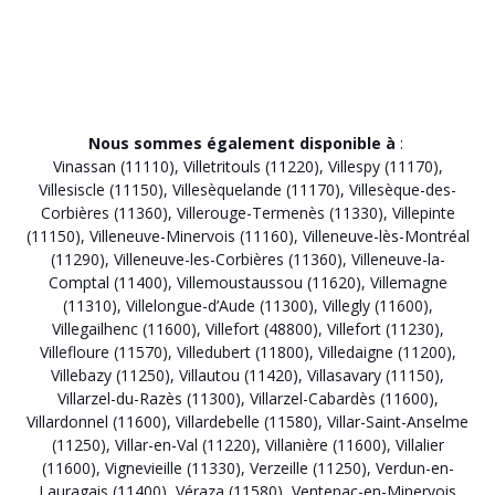
Nous sommes également disponible à
:
Vinassan (11110)
,
Villetritouls (11220)
,
Villespy (11170)
,
Villesiscle (11150)
,
Villesèquelande (11170)
,
Villesèque-des-
Corbières (11360)
,
Villerouge-Termenès (11330)
,
Villepinte
(11150)
,
Villeneuve-Minervois (11160)
,
Villeneuve-lès-Montréal
(11290)
,
Villeneuve-les-Corbières (11360)
,
Villeneuve-la-
Comptal (11400)
,
Villemoustaussou (11620)
,
Villemagne
(11310)
,
Villelongue-d’Aude (11300)
,
Villegly (11600)
,
Villegailhenc (11600)
,
Villefort (48800)
,
Villefort (11230)
,
Villefloure (11570)
,
Villedubert (11800)
,
Villedaigne (11200)
,
Villebazy (11250)
,
Villautou (11420)
,
Villasavary (11150)
,
Villarzel-du-Razès (11300)
,
Villarzel-Cabardès (11600)
,
Villardonnel (11600)
,
Villardebelle (11580)
,
Villar-Saint-Anselme
(11250)
,
Villar-en-Val (11220)
,
Villanière (11600)
,
Villalier
(11600)
,
Vignevieille (11330)
,
Verzeille (11250)
,
Verdun-en-
Lauragais (11400)
,
Véraza (11580)
,
Ventenac-en-Minervois