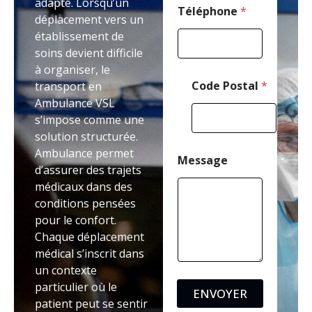
adapté. Lorsqu’un
Téléphone
*
déplacement vers un
établissement de
soins devient difficile
à organiser, le
Code Postal
*
transport en
Ambulance VSL
s’impose comme une
solution structurée.
Ambulance permet
Message
d’assurer des trajets
médicaux dans des
conditions pensées
pour le confort.
Chaque déplacement
médical s’inscrit dans
un contexte
particulier où le
ENVOYER
patient peut se sentir