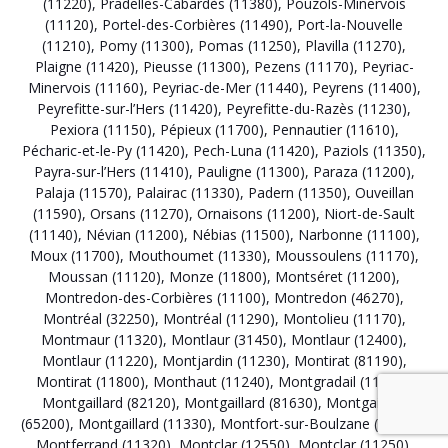
(11220)
,
Pradelles-Cabardès (11380)
,
Pouzols-Minervois
(11120)
,
Portel-des-Corbières (11490)
,
Port-la-Nouvelle
(11210)
,
Pomy (11300)
,
Pomas (11250)
,
Plavilla (11270)
,
Plaigne (11420)
,
Pieusse (11300)
,
Pezens (11170)
,
Peyriac-
Minervois (11160)
,
Peyriac-de-Mer (11440)
,
Peyrens (11400)
,
Peyrefitte-sur-l’Hers (11420)
,
Peyrefitte-du-Razès (11230)
,
Pexiora (11150)
,
Pépieux (11700)
,
Pennautier (11610)
,
Pécharic-et-le-Py (11420)
,
Pech-Luna (11420)
,
Paziols (11350)
,
Payra-sur-l’Hers (11410)
,
Pauligne (11300)
,
Paraza (11200)
,
Palaja (11570)
,
Palairac (11330)
,
Padern (11350)
,
Ouveillan
(11590)
,
Orsans (11270)
,
Ornaisons (11200)
,
Niort-de-Sault
(11140)
,
Névian (11200)
,
Nébias (11500)
,
Narbonne (11100)
,
Moux (11700)
,
Mouthoumet (11330)
,
Moussoulens (11170)
,
Moussan (11120)
,
Monze (11800)
,
Montséret (11200)
,
Montredon-des-Corbières (11100)
,
Montredon (46270)
,
Montréal (32250)
,
Montréal (11290)
,
Montolieu (11170)
,
Montmaur (11320)
,
Montlaur (31450)
,
Montlaur (12400)
,
Montlaur (11220)
,
Montjardin (11230)
,
Montirat (81190)
,
Montirat (11800)
,
Monthaut (11240)
,
Montgradail (11240)
,
Montgaillard (82120)
,
Montgaillard (81630)
,
Montgaillard
(65200)
,
Montgaillard (11330)
,
Montfort-sur-Boulzane (11140)
,
Montferrand (11320)
,
Montclar (12550)
,
Montclar (11250)
,