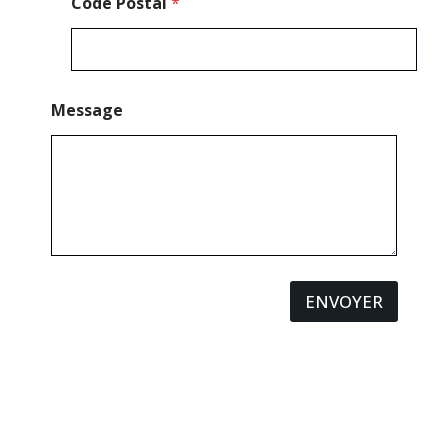
Code Postal
*
l
Message
ENVOYER