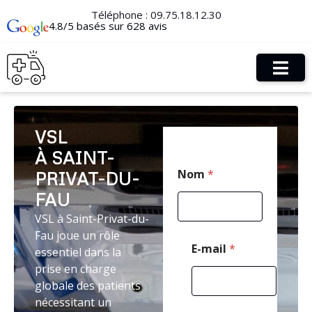
Téléphone :
09.75.18.12.30
4.8/5 basés sur 628 avis
VSL
À SAINT-
E
Nom
*
PRIVAT-DU-
-
m
FAU
a
i
VSL à Saint-Privat-du-
l
Fau joue un rôle
*
E-mail
*
essentiel dans la
*
prise en charge
globale des patients
nécessitant un