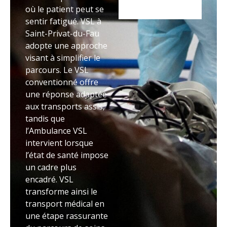
où le patient peut se
sentir fatigué. VSL à
Saint-Privat-du-Fau
adopte une approche
visant à simplifier le
parcours. Le VSL
conventionné offre
une réponse adaptée
aux transports assis,
tandis que
l’Ambulance VSL
intervient lorsque
l’état de santé impose
un cadre plus
encadré. VSL
transforme ainsi le
transport médical en
une étape rassurante