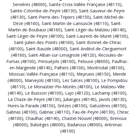
Servières (48000)
,
Sainte-Croix-Vallée-Française (48110)
,
Sainte-Colombe-de-Peyre (48130)
,
Saint-Sauveur-de-Peyre
(48130)
,
Saint-Pierre-des-Tripiers (48150)
,
Saint-Michel-de-
Dèze (48160)
,
Saint-Martin-de-Lansuscle (48110)
,
Saint-
Martin-de-Boubaux (48160)
,
Saint-Léger-du-Malzieu (48140)
,
Saint-Léger-de-Peyre (48100)
,
Saint-Laurent-de-Muret (48100)
,
Saint-Julien-des-Points (48160)
,
Saint-Bonnet-de-Chirac
(48100)
,
Saint-Bauzile (48000)
,
Saint-Andéol-de-Clerguemort
(48160)
,
Saint-Alban-sur-Limagnole (48120)
,
Recoules-de-
Fumas (48100)
,
Prinsuéjols (48100)
,
Pelouse (48000)
,
Paulhac-
en-Margeride (48140)
,
Palhers (48100)
,
Montrodat (48100)
,
Moissac-Vallée-Française (48110)
,
Meyrueis (48150)
,
Mende
(48000)
,
Marvejols (48100)
,
Les Salces (48100)
,
Le Pompidou
(48110)
,
Le Monastier-Pin-Moriès (48100)
,
Le Malzieu-Ville
(48140)
,
Le Buisson (48100)
,
Lajo (48120)
,
Lachamp (48100)
,
La Chaze-de-Peyre (48130)
,
Julianges (48140)
,
Javols (48130)
,
Hures-la-Parade (48150)
,
Grèzes (48100)
,
Gatuzières (48150)
,
Gabrias (48100)
,
Gabriac (48110)
,
Fau-de-Peyre (48130)
,
Chirac
(48100)
,
Chaulhac (48140)
,
Chastel-Nouvel (48000)
,
Brenoux
(48000)
,
Balsièges (48000)
,
Badaroux (48000)
,
Antrenas
(48100)