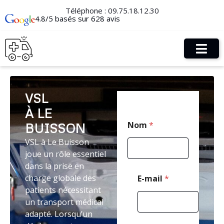
Téléphone :
09.75.18.12.30
4.8/5 basés sur 628 avis
VSL
À LE
*
Nom
*
BUISSON
N
o
VSL à Le Buisson
m
joue un rôle essentiel
E
-
dans la prise en
m
charge globale des
E-mail
*
a
patients nécessitant
i
un transport médical
l
adapté. Lorsqu’un