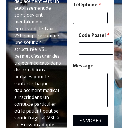
déplacement vers un
Téléphone
*
établissement de
soins devient
mentalement
éprouvant, le Taxi
Code Postal
*
VSL s’impose comme
une solution
structurée. VSL
permet d’assurer des
trajets médicaux dans
Message
des conditions
pensées pour le
confort. Chaque
déplacement médical
s’inscrit dans un
contexte particulier
où le patient peut se
sentir fragilisé. VSL à
ENVOYER
Le Buisson adopte