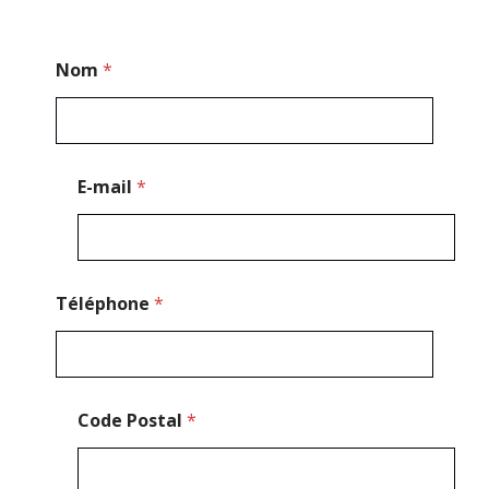
E
Nom
*
-
m
a
i
l
P
E-mail
*
o
s
t
a
l
*
Téléphone
*
Code Postal
*