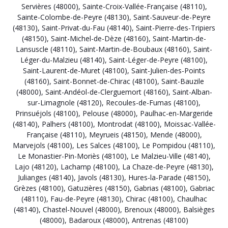
Servières (48000)
,
Sainte-Croix-Vallée-Française (48110)
,
Sainte-Colombe-de-Peyre (48130)
,
Saint-Sauveur-de-Peyre
(48130)
,
Saint-Privat-du-Fau (48140)
,
Saint-Pierre-des-Tripiers
(48150)
,
Saint-Michel-de-Dèze (48160)
,
Saint-Martin-de-
Lansuscle (48110)
,
Saint-Martin-de-Boubaux (48160)
,
Saint-
Léger-du-Malzieu (48140)
,
Saint-Léger-de-Peyre (48100)
,
Saint-Laurent-de-Muret (48100)
,
Saint-Julien-des-Points
(48160)
,
Saint-Bonnet-de-Chirac (48100)
,
Saint-Bauzile
(48000)
,
Saint-Andéol-de-Clerguemort (48160)
,
Saint-Alban-
sur-Limagnole (48120)
,
Recoules-de-Fumas (48100)
,
Prinsuéjols (48100)
,
Pelouse (48000)
,
Paulhac-en-Margeride
(48140)
,
Palhers (48100)
,
Montrodat (48100)
,
Moissac-Vallée-
Française (48110)
,
Meyrueis (48150)
,
Mende (48000)
,
Marvejols (48100)
,
Les Salces (48100)
,
Le Pompidou (48110)
,
Le Monastier-Pin-Moriès (48100)
,
Le Malzieu-Ville (48140)
,
Lajo (48120)
,
Lachamp (48100)
,
La Chaze-de-Peyre (48130)
,
Julianges (48140)
,
Javols (48130)
,
Hures-la-Parade (48150)
,
Grèzes (48100)
,
Gatuzières (48150)
,
Gabrias (48100)
,
Gabriac
(48110)
,
Fau-de-Peyre (48130)
,
Chirac (48100)
,
Chaulhac
(48140)
,
Chastel-Nouvel (48000)
,
Brenoux (48000)
,
Balsièges
(48000)
,
Badaroux (48000)
,
Antrenas (48100)