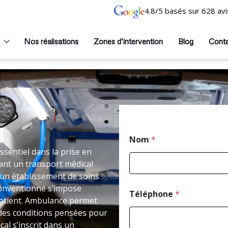
4.8/5 basés sur 628 avi
Nos réalisations
Zones d’intervention
Blog
Cont
Nom
*
ssentiel dans la prise en
ant un transport médical
un établissement de soins
i conventionné s’impose
Téléphone
*
patient. Ambulance permet
 des conditions pensées pour
al s’inscrit dans un