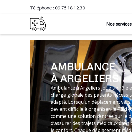
Téléphone :
09.75.18.12.30
Nos services
AMBULANCE
À ARGELIERS
Ambulance à Argeliers joue un rôle e
charge globale des patients nécessit
adapté. Lorsqu’un déplacement vers 
devient difficile à organiser, le Tax
comme une solution centrée sur le 
d’assurer des trajets médicaux dans
le confort. Chaque déplacement médic