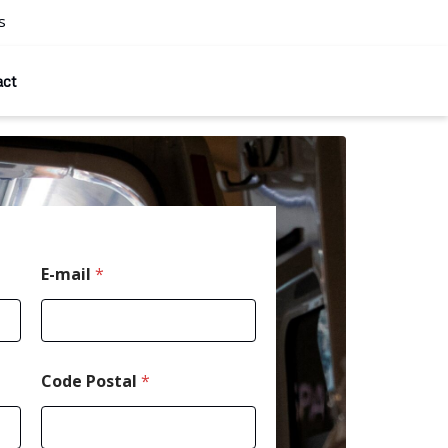
s
act
*
E-mail
*
*
*
Code Postal
*