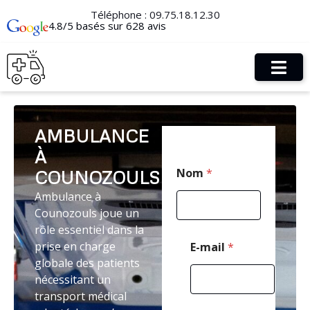
Téléphone :
09.75.18.12.30
4.8/5 basés sur 628 avis
AMBULANCE
À
*
Nom
*
COUNOZOULS
N
o
Ambulance à
m
Counozouls joue un
*
rôle essentiel dans la
prise en charge
E-mail
*
globale des patients
nécessitant un
transport médical