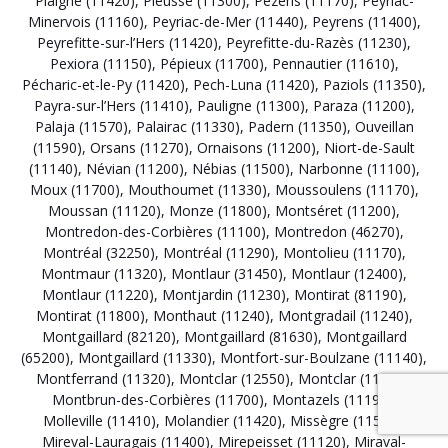
Plaigne (11420)
,
Pieusse (11300)
,
Pezens (11170)
,
Peyriac-
Minervois (11160)
,
Peyriac-de-Mer (11440)
,
Peyrens (11400)
,
Peyrefitte-sur-l’Hers (11420)
,
Peyrefitte-du-Razès (11230)
,
Pexiora (11150)
,
Pépieux (11700)
,
Pennautier (11610)
,
Pécharic-et-le-Py (11420)
,
Pech-Luna (11420)
,
Paziols (11350)
,
Payra-sur-l’Hers (11410)
,
Pauligne (11300)
,
Paraza (11200)
,
Palaja (11570)
,
Palairac (11330)
,
Padern (11350)
,
Ouveillan
(11590)
,
Orsans (11270)
,
Ornaisons (11200)
,
Niort-de-Sault
(11140)
,
Névian (11200)
,
Nébias (11500)
,
Narbonne (11100)
,
Moux (11700)
,
Mouthoumet (11330)
,
Moussoulens (11170)
,
Moussan (11120)
,
Monze (11800)
,
Montséret (11200)
,
Montredon-des-Corbières (11100)
,
Montredon (46270)
,
Montréal (32250)
,
Montréal (11290)
,
Montolieu (11170)
,
Montmaur (11320)
,
Montlaur (31450)
,
Montlaur (12400)
,
Montlaur (11220)
,
Montjardin (11230)
,
Montirat (81190)
,
Montirat (11800)
,
Monthaut (11240)
,
Montgradail (11240)
,
Montgaillard (82120)
,
Montgaillard (81630)
,
Montgaillard
(65200)
,
Montgaillard (11330)
,
Montfort-sur-Boulzane (11140)
,
Montferrand (11320)
,
Montclar (12550)
,
Montclar (11250)
,
Montbrun-des-Corbières (11700)
,
Montazels (11190)
,
Molleville (11410)
,
Molandier (11420)
,
Missègre (11580)
,
Mireval-Lauragais (11400)
,
Mirepeisset (11120)
,
Miraval-