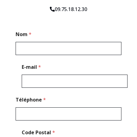
09.75.18.12.30
C
Nom
*
o
d
e
*
N
o
E-mail
*
m
Téléphone
*
Code Postal
*