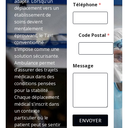
adapté. Lorsqu’un
Téléphone
*
déplacement vers un
établissement de
soins devient
mentalement
Code Postal
*
éprouvant, le Taxi
conventionné
s’impose comme une
solution sécurisante.
Ambulance permet
Message
d’assurer des trajets
médicaux dans des
conditions pensées
pour la stabilité.
Chaque déplacement
médical s’inscrit dans
un contexte
particulier où le
ENVOYER
patient peut se sentir