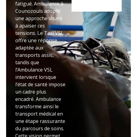
fatigué. Ambulance à
Counozouls adopte
une approche visant
à apaiser ces
tensions. Le Taxi VSL
offre une réponse
adaptée aux
transports assis,
tandis que
l’Ambulance VSL
intervient lorsque
l’état de santé impose
un cadre plus
encadré. Ambulance
transforme ainsi le
transport médical en
une étape rassurante
du parcours de soins.
Cette vision permet