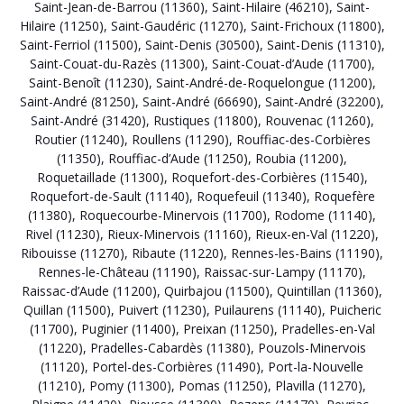
Saint-Jean-de-Barrou (11360)
,
Saint-Hilaire (46210)
,
Saint-
Hilaire (11250)
,
Saint-Gaudéric (11270)
,
Saint-Frichoux (11800)
,
Saint-Ferriol (11500)
,
Saint-Denis (30500)
,
Saint-Denis (11310)
,
Saint-Couat-du-Razès (11300)
,
Saint-Couat-d’Aude (11700)
,
Saint-Benoît (11230)
,
Saint-André-de-Roquelongue (11200)
,
Saint-André (81250)
,
Saint-André (66690)
,
Saint-André (32200)
,
Saint-André (31420)
,
Rustiques (11800)
,
Rouvenac (11260)
,
Routier (11240)
,
Roullens (11290)
,
Rouffiac-des-Corbières
(11350)
,
Rouffiac-d’Aude (11250)
,
Roubia (11200)
,
Roquetaillade (11300)
,
Roquefort-des-Corbières (11540)
,
Roquefort-de-Sault (11140)
,
Roquefeuil (11340)
,
Roquefère
(11380)
,
Roquecourbe-Minervois (11700)
,
Rodome (11140)
,
Rivel (11230)
,
Rieux-Minervois (11160)
,
Rieux-en-Val (11220)
,
Ribouisse (11270)
,
Ribaute (11220)
,
Rennes-les-Bains (11190)
,
Rennes-le-Château (11190)
,
Raissac-sur-Lampy (11170)
,
Raissac-d’Aude (11200)
,
Quirbajou (11500)
,
Quintillan (11360)
,
Quillan (11500)
,
Puivert (11230)
,
Puilaurens (11140)
,
Puicheric
(11700)
,
Puginier (11400)
,
Preixan (11250)
,
Pradelles-en-Val
(11220)
,
Pradelles-Cabardès (11380)
,
Pouzols-Minervois
(11120)
,
Portel-des-Corbières (11490)
,
Port-la-Nouvelle
(11210)
,
Pomy (11300)
,
Pomas (11250)
,
Plavilla (11270)
,