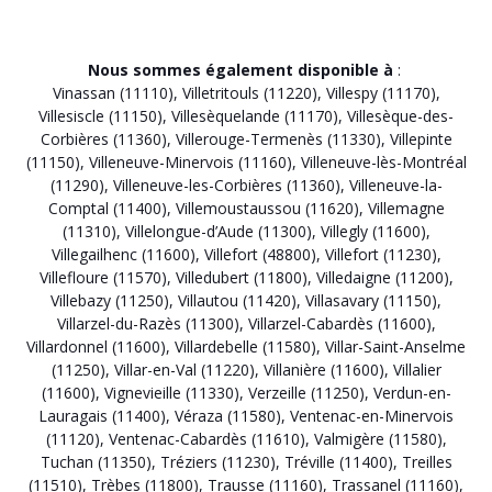
Nous sommes également disponible à
:
Vinassan (11110)
,
Villetritouls (11220)
,
Villespy (11170)
,
Villesiscle (11150)
,
Villesèquelande (11170)
,
Villesèque-des-
Corbières (11360)
,
Villerouge-Termenès (11330)
,
Villepinte
(11150)
,
Villeneuve-Minervois (11160)
,
Villeneuve-lès-Montréal
(11290)
,
Villeneuve-les-Corbières (11360)
,
Villeneuve-la-
Comptal (11400)
,
Villemoustaussou (11620)
,
Villemagne
(11310)
,
Villelongue-d’Aude (11300)
,
Villegly (11600)
,
Villegailhenc (11600)
,
Villefort (48800)
,
Villefort (11230)
,
Villefloure (11570)
,
Villedubert (11800)
,
Villedaigne (11200)
,
Villebazy (11250)
,
Villautou (11420)
,
Villasavary (11150)
,
Villarzel-du-Razès (11300)
,
Villarzel-Cabardès (11600)
,
Villardonnel (11600)
,
Villardebelle (11580)
,
Villar-Saint-Anselme
(11250)
,
Villar-en-Val (11220)
,
Villanière (11600)
,
Villalier
(11600)
,
Vignevieille (11330)
,
Verzeille (11250)
,
Verdun-en-
Lauragais (11400)
,
Véraza (11580)
,
Ventenac-en-Minervois
(11120)
,
Ventenac-Cabardès (11610)
,
Valmigère (11580)
,
Tuchan (11350)
,
Tréziers (11230)
,
Tréville (11400)
,
Treilles
(11510)
,
Trèbes (11800)
,
Trausse (11160)
,
Trassanel (11160)
,