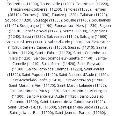
Tourreilles (11300)
,
Tourouzelle (11200)
,
Tournissan (11220)
,
Thézan-des-Corbières (11200)
,
Terroles (11580)
,
Termes
(48310)
,
Termes (11330)
,
Taurize (11220)
,
Talairan (11220)
,
Soupex (11320)
,
Soulatgé (11330)
,
Souilhe (11400)
,
Souilhanels
(11400)
,
Sougraigne (11190)
,
Sonnac-sur-l’Hers (11230)
,
Sigean
(11130)
,
Serviès-en-Val (11220)
,
Serres (11190)
,
Seignalens
(11240)
,
Salza (11330)
,
Salvezines (11140)
,
Salsigne (11600)
,
Salles-sur-l’Hers (11410)
,
Salles-d’Aude (11110)
,
Sallèles-d’Aude
(11590)
,
Sallèles-Cabardès (11600)
,
Saissac (11310)
,
Sainte-
Valière (11120)
,
Sainte-Eulalie (11170)
,
Sainte-Colombe-sur-
l’Hers (11230)
,
Sainte-Colombe-sur-Guette (11140)
,
Sainte-
Camelle (11410)
,
Saint-Sernin (11420)
,
Saint-Polycarpe
(11300)
,
Saint-Pierre-des-Champs (11220)
,
Saint-Paulet
(11320)
,
Saint-Papoul (11400)
,
Saint-Nazaire-d’Aude (11120)
,
Saint-Michel-de-Lanès (11410)
,
Saint-Martin-Lys (11500)
,
Saint-Martin-le-Vieil (11170)
,
Saint-Martin-Lalande (11400)
,
Saint-Martin-des-Puits (11220)
,
Saint-Martin-de-Villereglan
(11300)
,
Saint-Marcel-sur-Aude (11120)
,
Saint-Louis-et-
Parahou (11500)
,
Saint-Laurent-de-la-Cabrerisse (11220)
,
Saint-Just-et-le-Bézu (11500)
,
Saint-Julien-de-Briola (11270)
,
Saint-Julia-de-Bec (11500)
,
Saint-Jean-de-Paracol (11260)
,