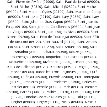
Saint-Pierre-de-Rivière (09000)
,
Saint-Paul-de-Jarrat (09000)
,
Saint-Michel (82340)
,
Saint-Michel (32300)
,
Saint-Michel
(09100)
,
Saint-Martin-d’Oydes (09100)
,
Saint-Martin-de-Caralp
(09000)
,
Saint-Lizier (09190)
,
Saint-Lary (32360)
,
Saint-Lary
(09800)
,
Saint-Julien-de-Gras-Capou (09500)
,
Saint-Jean-du-
Falga (09100)
,
Saint-Jean-du-Castillonnais (09800)
,
Saint-Jean-
de-Verges (09000)
,
Saint-Jean-d’Aigues-Vives (09300)
,
Saint-
Girons (09200)
,
Saint-Félix-de-Tournegat (09500)
,
Saint-Félix-
de-Rieutord (09120)
,
Saint-Bauzeil (09120)
,
Saint-Amans
(48700)
,
Saint-Amans (11270)
,
Saint-Amans (09100)
,
Saint-
Amadou (09100)
,
Sabarat (09350)
,
Rouze (09460)
,
Roumengoux (09500)
,
Roquefort-les-Cascades (09300)
,
Roquefixade (09300)
,
Rivèrenert (09200)
,
Rimont (09420)
,
Rieux-de-Pelleport (09120)
,
Rieucros (09500)
,
Régat (09600)
,
Raissac (09300)
,
Rabat-les-Trois-Seigneurs (09400)
,
Quié
(09400)
,
Quérigut (09460)
,
Prayols (09000)
,
Prat-Bonrepaux
(09160)
,
Pradières (09000)
,
Pradettes (09600)
,
Perles-et-
Castelet (09110)
,
Péreille (09300)
,
Pech (09310)
,
Pamiers
(09100)
,
Pailhès (34490)
,
Pailhès (09130)
,
Oust (09140)
,
Orus
(09220)
,
Ornolac-Ussat-les-Bains (09400)
,
Orlu (09110)
,
Orgibet (09800)
,
Orgeix (09110)
,
Niaux (09400)
,
Nescus
(09240)
,
Nalzen (09300)
,
Moulis (09200)
,
Moulin-Neuf (09500)
,