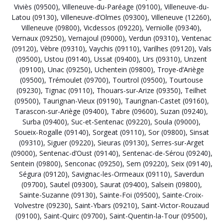
Viviès (09500)
,
Villeneuve-du-Paréage (09100)
,
Villeneuve-du-
Latou (09130)
,
Villeneuve-d’Olmes (09300)
,
Villeneuve (12260)
,
Villeneuve (09800)
,
Vicdessos (09220)
,
Verniolle (09340)
,
Vernaux (09250)
,
Vernajoul (09000)
,
Verdun (09310)
,
Ventenac
(09120)
,
Vèbre (09310)
,
Vaychis (09110)
,
Varilhes (09120)
,
Vals
(09500)
,
Ustou (09140)
,
Ussat (09400)
,
Urs (09310)
,
Unzent
(09100)
,
Unac (09250)
,
Uchentein (09800)
,
Troye-d’Ariège
(09500)
,
Trémoulet (09700)
,
Tourtrol (09500)
,
Tourtouse
(09230)
,
Tignac (09110)
,
Thouars-sur-Arize (09350)
,
Teilhet
(09500)
,
Taurignan-Vieux (09190)
,
Taurignan-Castet (09160)
,
Tarascon-sur-Ariège (09400)
,
Tabre (09600)
,
Suzan (09240)
,
Surba (09400)
,
Suc-et-Sentenac (09220)
,
Soula (09000)
,
Soueix-Rogalle (09140)
,
Sorgeat (09110)
,
Sor (09800)
,
Sinsat
(09310)
,
Siguer (09220)
,
Sieuras (09130)
,
Serres-sur-Arget
(09000)
,
Sentenac-d’Oust (09140)
,
Sentenac-de-Sérou (09240)
,
Sentein (09800)
,
Senconac (09250)
,
Sem (09220)
,
Seix (09140)
,
Ségura (09120)
,
Savignac-les-Ormeaux (09110)
,
Saverdun
(09700)
,
Sautel (09300)
,
Saurat (09400)
,
Salsein (09800)
,
Sainte-Suzanne (09130)
,
Sainte-Foi (09500)
,
Sainte-Croix-
Volvestre (09230)
,
Saint-Ybars (09210)
,
Saint-Victor-Rouzaud
(09100)
,
Saint-Quirc (09700)
,
Saint-Quentin-la-Tour (09500)
,