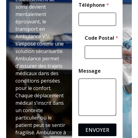
*
Téléphone
*
soins devient
mentalement
éprouvant, le
transport en
Ambulance VSL
Code Postal
*
s’impose comme une
solution sécurisante.
Ambulance permet
d’assurer des trajets
Message
médicaux dans des
conditions pensées
pour le confort.
Chaque déplacement
médical s’inscrit dans
un contexte
particulier où le
patient peut se sentir
ENVOYER
fragilisé. Ambulance à