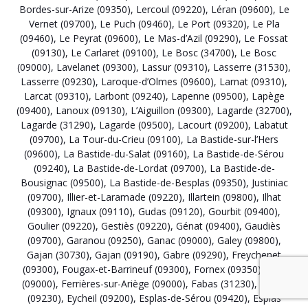
Bordes-sur-Arize (09350)
,
Lercoul (09220)
,
Léran (09600)
,
Le
Vernet (09700)
,
Le Puch (09460)
,
Le Port (09320)
,
Le Pla
(09460)
,
Le Peyrat (09600)
,
Le Mas-d’Azil (09290)
,
Le Fossat
(09130)
,
Le Carlaret (09100)
,
Le Bosc (34700)
,
Le Bosc
(09000)
,
Lavelanet (09300)
,
Lassur (09310)
,
Lasserre (31530)
,
Lasserre (09230)
,
Laroque-d’Olmes (09600)
,
Larnat (09310)
,
Larcat (09310)
,
Larbont (09240)
,
Lapenne (09500)
,
Lapège
(09400)
,
Lanoux (09130)
,
L’Aiguillon (09300)
,
Lagarde (32700)
,
Lagarde (31290)
,
Lagarde (09500)
,
Lacourt (09200)
,
Labatut
(09700)
,
La Tour-du-Crieu (09100)
,
La Bastide-sur-l’Hers
(09600)
,
La Bastide-du-Salat (09160)
,
La Bastide-de-Sérou
(09240)
,
La Bastide-de-Lordat (09700)
,
La Bastide-de-
Bousignac (09500)
,
La Bastide-de-Besplas (09350)
,
Justiniac
(09700)
,
Illier-et-Laramade (09220)
,
Illartein (09800)
,
Ilhat
(09300)
,
Ignaux (09110)
,
Gudas (09120)
,
Gourbit (09400)
,
Goulier (09220)
,
Gestiès (09220)
,
Génat (09400)
,
Gaudiès
(09700)
,
Garanou (09250)
,
Ganac (09000)
,
Galey (09800)
,
Gajan (30730)
,
Gajan (09190)
,
Gabre (09290)
,
Freychenet
(09300)
,
Fougax-et-Barrineuf (09300)
,
Fornex (09350)
,
Foix
(09000)
,
Ferrières-sur-Ariège (09000)
,
Fabas (31230)
,
Fabas
(09230)
,
Eycheil (09200)
,
Esplas-de-Sérou (09420)
,
Esplas