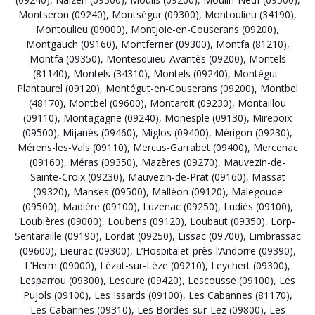
Montseron (09240)
,
Montségur (09300)
,
Montoulieu (34190)
,
Montoulieu (09000)
,
Montjoie-en-Couserans (09200)
,
Montgauch (09160)
,
Montferrier (09300)
,
Montfa (81210)
,
Montfa (09350)
,
Montesquieu-Avantès (09200)
,
Montels
(81140)
,
Montels (34310)
,
Montels (09240)
,
Montégut-
Plantaurel (09120)
,
Montégut-en-Couserans (09200)
,
Montbel
(48170)
,
Montbel (09600)
,
Montardit (09230)
,
Montaillou
(09110)
,
Montagagne (09240)
,
Monesple (09130)
,
Mirepoix
(09500)
,
Mijanès (09460)
,
Miglos (09400)
,
Mérigon (09230)
,
Mérens-les-Vals (09110)
,
Mercus-Garrabet (09400)
,
Mercenac
(09160)
,
Méras (09350)
,
Mazères (09270)
,
Mauvezin-de-
Sainte-Croix (09230)
,
Mauvezin-de-Prat (09160)
,
Massat
(09320)
,
Manses (09500)
,
Malléon (09120)
,
Malegoude
(09500)
,
Madière (09100)
,
Luzenac (09250)
,
Ludiès (09100)
,
Loubières (09000)
,
Loubens (09120)
,
Loubaut (09350)
,
Lorp-
Sentaraille (09190)
,
Lordat (09250)
,
Lissac (09700)
,
Limbrassac
(09600)
,
Lieurac (09300)
,
L’Hospitalet-près-l’Andorre (09390)
,
L’Herm (09000)
,
Lézat-sur-Lèze (09210)
,
Leychert (09300)
,
Lesparrou (09300)
,
Lescure (09420)
,
Lescousse (09100)
,
Les
Pujols (09100)
,
Les Issards (09100)
,
Les Cabannes (81170)
,
Les Cabannes (09310)
,
Les Bordes-sur-Lez (09800)
,
Les