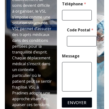
g
Téléphone
*
soins devient difficile
e
à organiser, le VSL
P
s’impose comme une
o
s
solution structurée.
t
VSL permet d’assurer
Code Postal
*
a
des trajets médicaux
l
dans des conditions
pensées pour la
tranquillité d’esprit.
Message
Chaque déplacement
médical s’inscrit dans
un contexte
particulier où le
patient peut se sentir
fragilisé. VSL à
Pradines adopte une
approche visant à
ENVOYER
apaiser ces tensions.