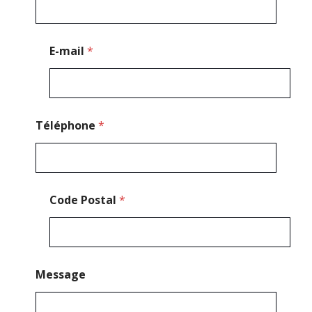
m
a
i
l
E-mail
*
*
Téléphone
*
Code Postal
*
Message