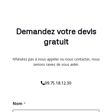
Demandez votre devis
gratuit
N’hésitez pas à nous appeler ou nous contacter, nous
serions ravies de vous aider.
09.75.18.12.30
*
Nom
*
E
-