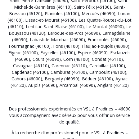
Saint-Pierre-Lafeuille (46090)
,
Saint-Perdoux (46100)
,
Saint-
Michel-de-Bannières (46110)
,
Saint-Félix (46100)
,
Saint-
Bressou (46120)
,
Planioles (46100)
,
Mercuès (46090)
,
Lunan
(46100)
,
Lissac-et-Mouret (46100)
,
Les Quatre-Routes-du-Lot
(46110)
,
Lentillac-Saint-Blaise (46100)
,
Le Montat (46090)
,
Le
Bouyssou (46120)
,
Laroque-des-Arcs (46090)
,
Lamagdelaine
(46090)
,
Labastide-Marnhac (46090)
,
Francoulès (46090)
,
Fourmagnac (46100)
,
Fons (46100)
,
Flaujac-Poujols (46090)
,
Figeac (46100)
,
Faycelles (46100)
,
Espère (46090)
,
Esclauzels
(46090)
,
Cours (46090)
,
Corn (46100)
,
Condat (46110)
,
Cavagnac (46110)
,
Carennac (46110)
,
Cardaillac (46100)
,
Capdenac (46100)
,
Camburat (46100)
,
Camboulit (46100)
,
Cahors (46000)
,
Berganty (46090)
,
Béduer (46100)
,
Aynac
(46120)
,
Aujols (46090)
,
Arcambal (46090)
,
Anglars (46120)
Des professionnels expérimentés en VSL à Pradines – 46090
vous accompagnent avec sérieux pour vous offrir un service
de qualité.
À la recherche d’un professionnel pour le VSL à Pradines –