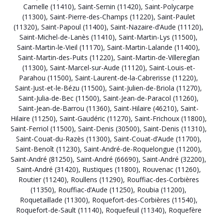
Camelle (11410)
,
Saint-Sernin (11420)
,
Saint-Polycarpe
(11300)
,
Saint-Pierre-des-Champs (11220)
,
Saint-Paulet
(11320)
,
Saint-Papoul (11400)
,
Saint-Nazaire-d’Aude (11120)
,
Saint-Michel-de-Lanès (11410)
,
Saint-Martin-Lys (11500)
,
Saint-Martin-le-Vieil (11170)
,
Saint-Martin-Lalande (11400)
,
Saint-Martin-des-Puits (11220)
,
Saint-Martin-de-Villereglan
(11300)
,
Saint-Marcel-sur-Aude (11120)
,
Saint-Louis-et-
Parahou (11500)
,
Saint-Laurent-de-la-Cabrerisse (11220)
,
Saint-Just-et-le-Bézu (11500)
,
Saint-Julien-de-Briola (11270)
,
Saint-Julia-de-Bec (11500)
,
Saint-Jean-de-Paracol (11260)
,
Saint-Jean-de-Barrou (11360)
,
Saint-Hilaire (46210)
,
Saint-
Hilaire (11250)
,
Saint-Gaudéric (11270)
,
Saint-Frichoux (11800)
,
Saint-Ferriol (11500)
,
Saint-Denis (30500)
,
Saint-Denis (11310)
,
Saint-Couat-du-Razès (11300)
,
Saint-Couat-d’Aude (11700)
,
Saint-Benoît (11230)
,
Saint-André-de-Roquelongue (11200)
,
Saint-André (81250)
,
Saint-André (66690)
,
Saint-André (32200)
,
Saint-André (31420)
,
Rustiques (11800)
,
Rouvenac (11260)
,
Routier (11240)
,
Roullens (11290)
,
Rouffiac-des-Corbières
(11350)
,
Rouffiac-d’Aude (11250)
,
Roubia (11200)
,
Roquetaillade (11300)
,
Roquefort-des-Corbières (11540)
,
Roquefort-de-Sault (11140)
,
Roquefeuil (11340)
,
Roquefère