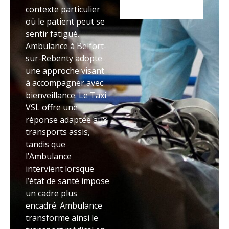
contexte particulier
où le patient peut se
sentir fatigué.
Ambulance à Belfort-
sur-Rebenty adopte
une approche visant
à accompagner avec
bienveillance. Le Taxi
VSL offre une
réponse adaptée aux
transports assis,
tandis que
l’Ambulance
intervient lorsque
l’état de santé impose
un cadre plus
encadré. Ambulance
transforme ainsi le