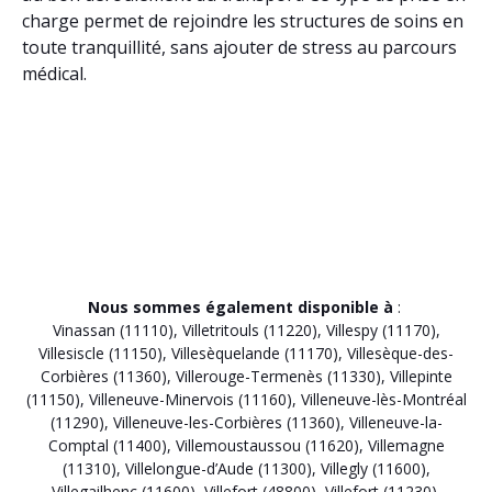
charge permet de rejoindre les structures de soins en
toute tranquillité, sans ajouter de stress au parcours
médical.
Nous sommes également disponible à
:
Vinassan (11110)
,
Villetritouls (11220)
,
Villespy (11170)
,
Villesiscle (11150)
,
Villesèquelande (11170)
,
Villesèque-des-
Corbières (11360)
,
Villerouge-Termenès (11330)
,
Villepinte
(11150)
,
Villeneuve-Minervois (11160)
,
Villeneuve-lès-Montréal
(11290)
,
Villeneuve-les-Corbières (11360)
,
Villeneuve-la-
Comptal (11400)
,
Villemoustaussou (11620)
,
Villemagne
(11310)
,
Villelongue-d’Aude (11300)
,
Villegly (11600)
,
Villegailhenc (11600)
,
Villefort (48800)
,
Villefort (11230)
,