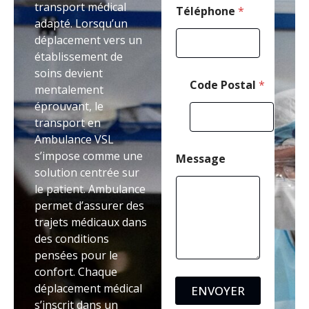
transport médical
l
Téléphone
*
adapté. Lorsqu’un
é
p
déplacement vers un
h
établissement de
o
soins devient
n
Code Postal
*
e
mentalement
éprouvant, le
transport en
Ambulance VSL
s’impose comme une
Message
solution centrée sur
le patient. Ambulance
permet d’assurer des
trajets médicaux dans
des conditions
pensées pour le
confort. Chaque
déplacement médical
ENVOYER
s’inscrit dans un