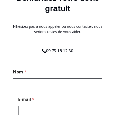
gratuit
N’hésitez pas à nous appeler ou nous contacter, nous
serions ravies de vous aider.
09.75.18.12.30
T
Nom
*
é
l
é
p
h
o
E-mail
*
n
e
T