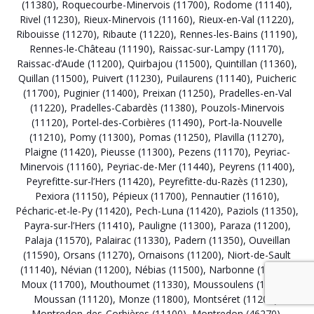
(11380)
,
Roquecourbe-Minervois (11700)
,
Rodome (11140)
,
Rivel (11230)
,
Rieux-Minervois (11160)
,
Rieux-en-Val (11220)
,
Ribouisse (11270)
,
Ribaute (11220)
,
Rennes-les-Bains (11190)
,
Rennes-le-Château (11190)
,
Raissac-sur-Lampy (11170)
,
Raissac-d’Aude (11200)
,
Quirbajou (11500)
,
Quintillan (11360)
,
Quillan (11500)
,
Puivert (11230)
,
Puilaurens (11140)
,
Puicheric
(11700)
,
Puginier (11400)
,
Preixan (11250)
,
Pradelles-en-Val
(11220)
,
Pradelles-Cabardès (11380)
,
Pouzols-Minervois
(11120)
,
Portel-des-Corbières (11490)
,
Port-la-Nouvelle
(11210)
,
Pomy (11300)
,
Pomas (11250)
,
Plavilla (11270)
,
Plaigne (11420)
,
Pieusse (11300)
,
Pezens (11170)
,
Peyriac-
Minervois (11160)
,
Peyriac-de-Mer (11440)
,
Peyrens (11400)
,
Peyrefitte-sur-l’Hers (11420)
,
Peyrefitte-du-Razès (11230)
,
Pexiora (11150)
,
Pépieux (11700)
,
Pennautier (11610)
,
Pécharic-et-le-Py (11420)
,
Pech-Luna (11420)
,
Paziols (11350)
,
Payra-sur-l’Hers (11410)
,
Pauligne (11300)
,
Paraza (11200)
,
Palaja (11570)
,
Palairac (11330)
,
Padern (11350)
,
Ouveillan
(11590)
,
Orsans (11270)
,
Ornaisons (11200)
,
Niort-de-Sault
(11140)
,
Névian (11200)
,
Nébias (11500)
,
Narbonne (11100)
,
Moux (11700)
,
Mouthoumet (11330)
,
Moussoulens (11170)
,
Moussan (11120)
,
Monze (11800)
,
Montséret (11200)
,
Montredon-des-Corbières (11100)
,
Montredon (46270)
,