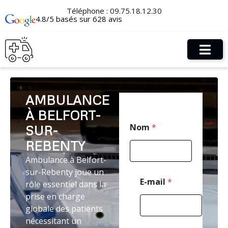
Téléphone :
09.75.18.12.30
4.8/5 basés sur 628 avis
AMBULANCE
À BELFORT-
E
Nom
*
SUR-
-
m
REBENTY
a
i
Ambulance à Belfort-
l
sur-Rebenty joue un
C
E-mail
*
rôle essentiel dans la
o
prise en charge
d
e
globale des patients
T
nécessitant un
é