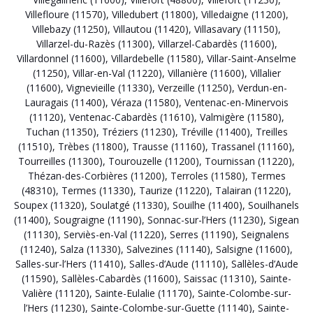
Villefloure (11570)
,
Villedubert (11800)
,
Villedaigne (11200)
,
Villebazy (11250)
,
Villautou (11420)
,
Villasavary (11150)
,
Villarzel-du-Razès (11300)
,
Villarzel-Cabardès (11600)
,
Villardonnel (11600)
,
Villardebelle (11580)
,
Villar-Saint-Anselme
(11250)
,
Villar-en-Val (11220)
,
Villanière (11600)
,
Villalier
(11600)
,
Vignevieille (11330)
,
Verzeille (11250)
,
Verdun-en-
Lauragais (11400)
,
Véraza (11580)
,
Ventenac-en-Minervois
(11120)
,
Ventenac-Cabardès (11610)
,
Valmigère (11580)
,
Tuchan (11350)
,
Tréziers (11230)
,
Tréville (11400)
,
Treilles
(11510)
,
Trèbes (11800)
,
Trausse (11160)
,
Trassanel (11160)
,
Tourreilles (11300)
,
Tourouzelle (11200)
,
Tournissan (11220)
,
Thézan-des-Corbières (11200)
,
Terroles (11580)
,
Termes
(48310)
,
Termes (11330)
,
Taurize (11220)
,
Talairan (11220)
,
Soupex (11320)
,
Soulatgé (11330)
,
Souilhe (11400)
,
Souilhanels
(11400)
,
Sougraigne (11190)
,
Sonnac-sur-l’Hers (11230)
,
Sigean
(11130)
,
Serviès-en-Val (11220)
,
Serres (11190)
,
Seignalens
(11240)
,
Salza (11330)
,
Salvezines (11140)
,
Salsigne (11600)
,
Salles-sur-l’Hers (11410)
,
Salles-d’Aude (11110)
,
Sallèles-d’Aude
(11590)
,
Sallèles-Cabardès (11600)
,
Saissac (11310)
,
Sainte-
Valière (11120)
,
Sainte-Eulalie (11170)
,
Sainte-Colombe-sur-
l’Hers (11230)
,
Sainte-Colombe-sur-Guette (11140)
,
Sainte-