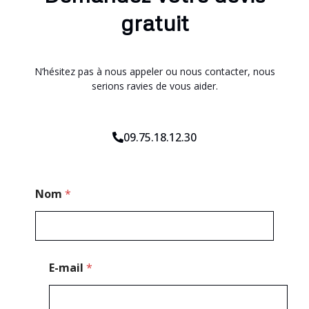
gratuit
N’hésitez pas à nous appeler ou nous contacter, nous
serions ravies de vous aider.
09.75.18.12.30
C
Nom
*
o
d
e
*
*
E-mail
*