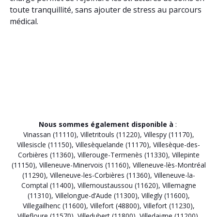
toute tranquillité, sans ajouter de stress au parcours
médical.
Nous sommes également disponible à
:
Vinassan (11110)
,
Villetritouls (11220)
,
Villespy (11170)
,
Villesiscle (11150)
,
Villesèquelande (11170)
,
Villesèque-des-
Corbières (11360)
,
Villerouge-Termenès (11330)
,
Villepinte
(11150)
,
Villeneuve-Minervois (11160)
,
Villeneuve-lès-Montréal
(11290)
,
Villeneuve-les-Corbières (11360)
,
Villeneuve-la-
Comptal (11400)
,
Villemoustaussou (11620)
,
Villemagne
(11310)
,
Villelongue-d’Aude (11300)
,
Villegly (11600)
,
Villegailhenc (11600)
,
Villefort (48800)
,
Villefort (11230)
,
Villefloure (11570)
,
Villedubert (11800)
,
Villedaigne (11200)
,