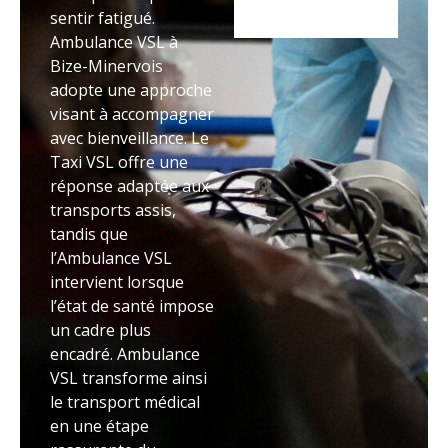
sentir fatigué.
Ambulance VSL à
Bize-Minervois
adopte une approche
visant à accompagner
avec bienveillance. Le
Taxi VSL offre une
réponse adaptée aux
transports assis,
tandis que
l’Ambulance VSL
intervient lorsque
l’état de santé impose
un cadre plus
encadré. Ambulance
VSL transforme ainsi
le transport médical
en une étape