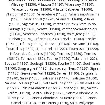
Villebazy (11250)
,
Villautou (11420)
,
Villasavary (11150)
,
Villarzel-du-Razès (11300)
,
Villarzel-Cabardès (11600)
,
Villardonnel (11600)
,
Villardebelle (11580)
,
Villar-Saint-Anselme
(11250)
,
Villar-en-Val (11220)
,
Villanière (11600)
,
Villalier
(11600)
,
Vignevieille (11330)
,
Verzeille (11250)
,
Verdun-en-
Lauragais (11400)
,
Véraza (11580)
,
Ventenac-en-Minervois
(11120)
,
Ventenac-Cabardès (11610)
,
Valmigère (11580)
,
Tuchan (11350)
,
Tréziers (11230)
,
Tréville (11400)
,
Treilles
(11510)
,
Trèbes (11800)
,
Trausse (11160)
,
Trassanel (11160)
,
Tourreilles (11300)
,
Tourouzelle (11200)
,
Tournissan (11220)
,
Thézan-des-Corbières (11200)
,
Terroles (11580)
,
Termes
(48310)
,
Termes (11330)
,
Taurize (11220)
,
Talairan (11220)
,
Soupex (11320)
,
Soulatgé (11330)
,
Souilhe (11400)
,
Souilhanels
(11400)
,
Sougraigne (11190)
,
Sonnac-sur-l’Hers (11230)
,
Sigean
(11130)
,
Serviès-en-Val (11220)
,
Serres (11190)
,
Seignalens
(11240)
,
Salza (11330)
,
Salvezines (11140)
,
Salsigne (11600)
,
Salles-sur-l’Hers (11410)
,
Salles-d’Aude (11110)
,
Sallèles-d’Aude
(11590)
,
Sallèles-Cabardès (11600)
,
Saissac (11310)
,
Sainte-
Valière (11120)
,
Sainte-Eulalie (11170)
,
Sainte-Colombe-sur-
l’Hers (11230)
,
Sainte-Colombe-sur-Guette (11140)
,
Sainte-
Camelle (11410)
,
Saint-Sernin (11420)
,
Saint-Polycarpe