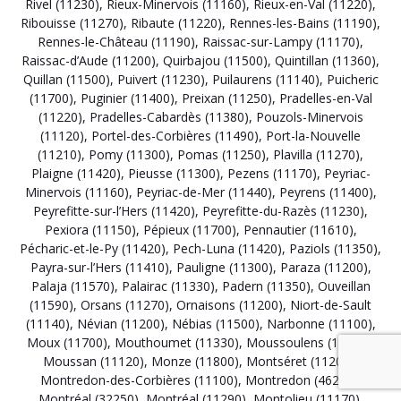
Rivel (11230)
,
Rieux-Minervois (11160)
,
Rieux-en-Val (11220)
,
Ribouisse (11270)
,
Ribaute (11220)
,
Rennes-les-Bains (11190)
,
Rennes-le-Château (11190)
,
Raissac-sur-Lampy (11170)
,
Raissac-d’Aude (11200)
,
Quirbajou (11500)
,
Quintillan (11360)
,
Quillan (11500)
,
Puivert (11230)
,
Puilaurens (11140)
,
Puicheric
(11700)
,
Puginier (11400)
,
Preixan (11250)
,
Pradelles-en-Val
(11220)
,
Pradelles-Cabardès (11380)
,
Pouzols-Minervois
(11120)
,
Portel-des-Corbières (11490)
,
Port-la-Nouvelle
(11210)
,
Pomy (11300)
,
Pomas (11250)
,
Plavilla (11270)
,
Plaigne (11420)
,
Pieusse (11300)
,
Pezens (11170)
,
Peyriac-
Minervois (11160)
,
Peyriac-de-Mer (11440)
,
Peyrens (11400)
,
Peyrefitte-sur-l’Hers (11420)
,
Peyrefitte-du-Razès (11230)
,
Pexiora (11150)
,
Pépieux (11700)
,
Pennautier (11610)
,
Pécharic-et-le-Py (11420)
,
Pech-Luna (11420)
,
Paziols (11350)
,
Payra-sur-l’Hers (11410)
,
Pauligne (11300)
,
Paraza (11200)
,
Palaja (11570)
,
Palairac (11330)
,
Padern (11350)
,
Ouveillan
(11590)
,
Orsans (11270)
,
Ornaisons (11200)
,
Niort-de-Sault
(11140)
,
Névian (11200)
,
Nébias (11500)
,
Narbonne (11100)
,
Moux (11700)
,
Mouthoumet (11330)
,
Moussoulens (11170)
,
Moussan (11120)
,
Monze (11800)
,
Montséret (11200)
,
Montredon-des-Corbières (11100)
,
Montredon (46270)
,
Montréal (32250)
,
Montréal (11290)
,
Montolieu (11170)
,