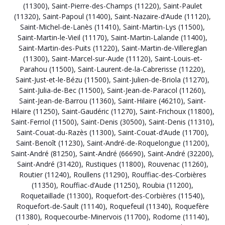
(11300)
,
Saint-Pierre-des-Champs (11220)
,
Saint-Paulet
(11320)
,
Saint-Papoul (11400)
,
Saint-Nazaire-d’Aude (11120)
,
Saint-Michel-de-Lanès (11410)
,
Saint-Martin-Lys (11500)
,
Saint-Martin-le-Vieil (11170)
,
Saint-Martin-Lalande (11400)
,
Saint-Martin-des-Puits (11220)
,
Saint-Martin-de-Villereglan
(11300)
,
Saint-Marcel-sur-Aude (11120)
,
Saint-Louis-et-
Parahou (11500)
,
Saint-Laurent-de-la-Cabrerisse (11220)
,
Saint-Just-et-le-Bézu (11500)
,
Saint-Julien-de-Briola (11270)
,
Saint-Julia-de-Bec (11500)
,
Saint-Jean-de-Paracol (11260)
,
Saint-Jean-de-Barrou (11360)
,
Saint-Hilaire (46210)
,
Saint-
Hilaire (11250)
,
Saint-Gaudéric (11270)
,
Saint-Frichoux (11800)
,
Saint-Ferriol (11500)
,
Saint-Denis (30500)
,
Saint-Denis (11310)
,
Saint-Couat-du-Razès (11300)
,
Saint-Couat-d’Aude (11700)
,
Saint-Benoît (11230)
,
Saint-André-de-Roquelongue (11200)
,
Saint-André (81250)
,
Saint-André (66690)
,
Saint-André (32200)
,
Saint-André (31420)
,
Rustiques (11800)
,
Rouvenac (11260)
,
Routier (11240)
,
Roullens (11290)
,
Rouffiac-des-Corbières
(11350)
,
Rouffiac-d’Aude (11250)
,
Roubia (11200)
,
Roquetaillade (11300)
,
Roquefort-des-Corbières (11540)
,
Roquefort-de-Sault (11140)
,
Roquefeuil (11340)
,
Roquefère
(11380)
,
Roquecourbe-Minervois (11700)
,
Rodome (11140)
,