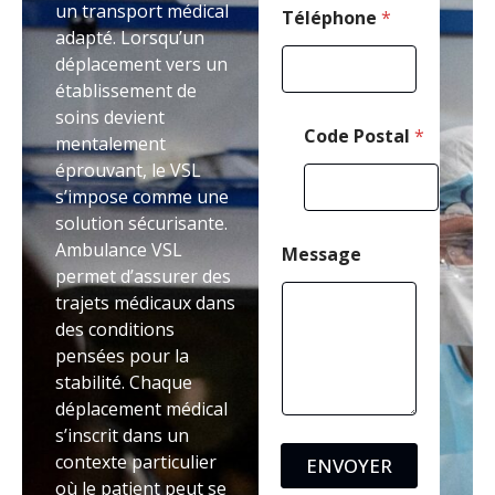
un transport médical
Téléphone
*
adapté. Lorsqu’un
déplacement vers un
établissement de
soins devient
Code Postal
*
mentalement
éprouvant, le VSL
s’impose comme une
solution sécurisante.
Ambulance VSL
Message
permet d’assurer des
trajets médicaux dans
des conditions
pensées pour la
stabilité. Chaque
déplacement médical
s’inscrit dans un
contexte particulier
ENVOYER
où le patient peut se