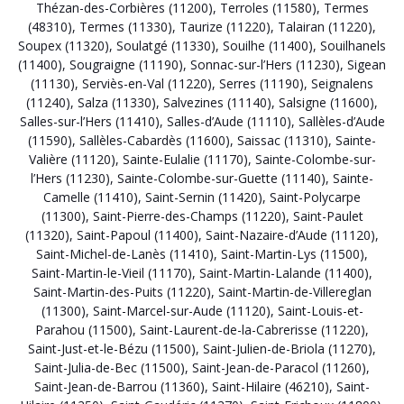
Thézan-des-Corbières (11200)
,
Terroles (11580)
,
Termes
(48310)
,
Termes (11330)
,
Taurize (11220)
,
Talairan (11220)
,
Soupex (11320)
,
Soulatgé (11330)
,
Souilhe (11400)
,
Souilhanels
(11400)
,
Sougraigne (11190)
,
Sonnac-sur-l’Hers (11230)
,
Sigean
(11130)
,
Serviès-en-Val (11220)
,
Serres (11190)
,
Seignalens
(11240)
,
Salza (11330)
,
Salvezines (11140)
,
Salsigne (11600)
,
Salles-sur-l’Hers (11410)
,
Salles-d’Aude (11110)
,
Sallèles-d’Aude
(11590)
,
Sallèles-Cabardès (11600)
,
Saissac (11310)
,
Sainte-
Valière (11120)
,
Sainte-Eulalie (11170)
,
Sainte-Colombe-sur-
l’Hers (11230)
,
Sainte-Colombe-sur-Guette (11140)
,
Sainte-
Camelle (11410)
,
Saint-Sernin (11420)
,
Saint-Polycarpe
(11300)
,
Saint-Pierre-des-Champs (11220)
,
Saint-Paulet
(11320)
,
Saint-Papoul (11400)
,
Saint-Nazaire-d’Aude (11120)
,
Saint-Michel-de-Lanès (11410)
,
Saint-Martin-Lys (11500)
,
Saint-Martin-le-Vieil (11170)
,
Saint-Martin-Lalande (11400)
,
Saint-Martin-des-Puits (11220)
,
Saint-Martin-de-Villereglan
(11300)
,
Saint-Marcel-sur-Aude (11120)
,
Saint-Louis-et-
Parahou (11500)
,
Saint-Laurent-de-la-Cabrerisse (11220)
,
Saint-Just-et-le-Bézu (11500)
,
Saint-Julien-de-Briola (11270)
,
Saint-Julia-de-Bec (11500)
,
Saint-Jean-de-Paracol (11260)
,
Saint-Jean-de-Barrou (11360)
,
Saint-Hilaire (46210)
,
Saint-