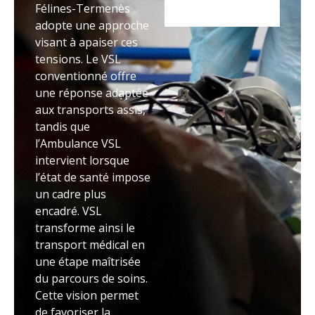
Félines-Termenès
adopte une approche
visant à apaiser ces
tensions. Le VSL
conventionné offre
une réponse adaptée
aux transports assis,
tandis que
l’Ambulance VSL
intervient lorsque
l’état de santé impose
un cadre plus
encadré. VSL
transforme ainsi le
transport médical en
une étape maîtrisée
du parcours de soins.
Cette vision permet
de favoriser la