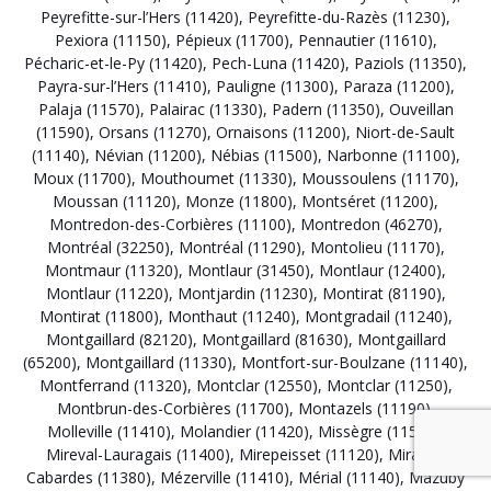
Peyrefitte-sur-l’Hers (11420)
,
Peyrefitte-du-Razès (11230)
,
Pexiora (11150)
,
Pépieux (11700)
,
Pennautier (11610)
,
Pécharic-et-le-Py (11420)
,
Pech-Luna (11420)
,
Paziols (11350)
,
Payra-sur-l’Hers (11410)
,
Pauligne (11300)
,
Paraza (11200)
,
Palaja (11570)
,
Palairac (11330)
,
Padern (11350)
,
Ouveillan
(11590)
,
Orsans (11270)
,
Ornaisons (11200)
,
Niort-de-Sault
(11140)
,
Névian (11200)
,
Nébias (11500)
,
Narbonne (11100)
,
Moux (11700)
,
Mouthoumet (11330)
,
Moussoulens (11170)
,
Moussan (11120)
,
Monze (11800)
,
Montséret (11200)
,
Montredon-des-Corbières (11100)
,
Montredon (46270)
,
Montréal (32250)
,
Montréal (11290)
,
Montolieu (11170)
,
Montmaur (11320)
,
Montlaur (31450)
,
Montlaur (12400)
,
Montlaur (11220)
,
Montjardin (11230)
,
Montirat (81190)
,
Montirat (11800)
,
Monthaut (11240)
,
Montgradail (11240)
,
Montgaillard (82120)
,
Montgaillard (81630)
,
Montgaillard
(65200)
,
Montgaillard (11330)
,
Montfort-sur-Boulzane (11140)
,
Montferrand (11320)
,
Montclar (12550)
,
Montclar (11250)
,
Montbrun-des-Corbières (11700)
,
Montazels (11190)
,
Molleville (11410)
,
Molandier (11420)
,
Missègre (11580)
,
Mireval-Lauragais (11400)
,
Mirepeisset (11120)
,
Miraval-
Cabardes (11380)
,
Mézerville (11410)
,
Mérial (11140)
,
Mazuby