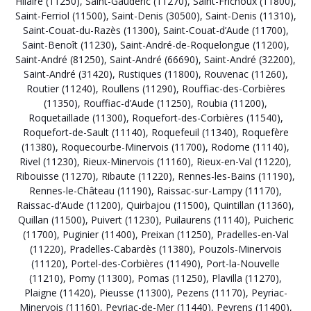
Hilaire (11250)
,
Saint-Gaudéric (11270)
,
Saint-Frichoux (11800)
,
Saint-Ferriol (11500)
,
Saint-Denis (30500)
,
Saint-Denis (11310)
,
Saint-Couat-du-Razès (11300)
,
Saint-Couat-d’Aude (11700)
,
Saint-Benoît (11230)
,
Saint-André-de-Roquelongue (11200)
,
Saint-André (81250)
,
Saint-André (66690)
,
Saint-André (32200)
,
Saint-André (31420)
,
Rustiques (11800)
,
Rouvenac (11260)
,
Routier (11240)
,
Roullens (11290)
,
Rouffiac-des-Corbières
(11350)
,
Rouffiac-d’Aude (11250)
,
Roubia (11200)
,
Roquetaillade (11300)
,
Roquefort-des-Corbières (11540)
,
Roquefort-de-Sault (11140)
,
Roquefeuil (11340)
,
Roquefère
(11380)
,
Roquecourbe-Minervois (11700)
,
Rodome (11140)
,
Rivel (11230)
,
Rieux-Minervois (11160)
,
Rieux-en-Val (11220)
,
Ribouisse (11270)
,
Ribaute (11220)
,
Rennes-les-Bains (11190)
,
Rennes-le-Château (11190)
,
Raissac-sur-Lampy (11170)
,
Raissac-d’Aude (11200)
,
Quirbajou (11500)
,
Quintillan (11360)
,
Quillan (11500)
,
Puivert (11230)
,
Puilaurens (11140)
,
Puicheric
(11700)
,
Puginier (11400)
,
Preixan (11250)
,
Pradelles-en-Val
(11220)
,
Pradelles-Cabardès (11380)
,
Pouzols-Minervois
(11120)
,
Portel-des-Corbières (11490)
,
Port-la-Nouvelle
(11210)
,
Pomy (11300)
,
Pomas (11250)
,
Plavilla (11270)
,
Plaigne (11420)
,
Pieusse (11300)
,
Pezens (11170)
,
Peyriac-
Minervois (11160)
,
Peyriac-de-Mer (11440)
,
Peyrens (11400)
,