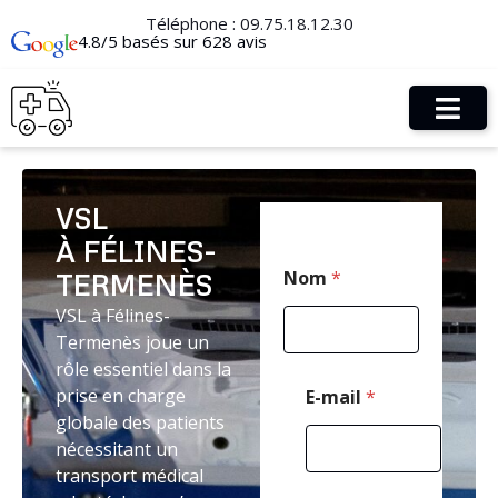
Téléphone :
09.75.18.12.30
4.8/5 basés sur 628 avis
VSL
À FÉLINES-
*
Nom
*
TERMENÈS
*
M
VSL à Félines-
e
Termenès joue un
s
s
rôle essentiel dans la
a
prise en charge
E-mail
*
g
globale des patients
e
nécessitant un
transport médical