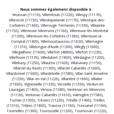
Nous sommes également disponible à
:
Vinassan (11110)
,
Villetritouls (11220)
,
Villespy (11170)
,
Villesiscle (11150)
,
Villesèquelande (11170)
,
Villesèque-des-
Corbières (11360)
,
Villerouge-Termenès (11330)
,
Villepinte
(11150)
,
Villeneuve-Minervois (11160)
,
Villeneuve-lès-Montréal
(11290)
,
Villeneuve-les-Corbières (11360)
,
Villeneuve-la-
Comptal (11400)
,
Villemoustaussou (11620)
,
Villemagne
(11310)
,
Villelongue-d’Aude (11300)
,
Villegly (11600)
,
Villegailhenc (11600)
,
Villefort (48800)
,
Villefort (11230)
,
Villefloure (11570)
,
Villedubert (11800)
,
Villedaigne (11200)
,
Villebazy (11250)
,
Villautou (11420)
,
Villasavary (11150)
,
Villarzel-du-Razès (11300)
,
Villarzel-Cabardès (11600)
,
Villardonnel (11600)
,
Villardebelle (11580)
,
Villar-Saint-Anselme
(11250)
,
Villar-en-Val (11220)
,
Villanière (11600)
,
Villalier
(11600)
,
Vignevieille (11330)
,
Verzeille (11250)
,
Verdun-en-
Lauragais (11400)
,
Véraza (11580)
,
Ventenac-en-Minervois
(11120)
,
Ventenac-Cabardès (11610)
,
Valmigère (11580)
,
Tuchan (11350)
,
Tréziers (11230)
,
Tréville (11400)
,
Treilles
(11510)
,
Trèbes (11800)
,
Trausse (11160)
,
Trassanel (11160)
,
Tourreilles (11300)
,
Tourouzelle (11200)
,
Tournissan (11220)
,