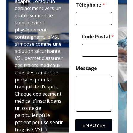
adapté. Lorsqu’un
Téléphone
*
déplacement vers un
établissement de
soins devient
physiquement
Code Postal
*
contraignant, le VSL
s’impose comme une
solution sécurisante.
VSL permet d’assurer
des trajets médicaux
Message
dans des conditions
pensées pour la
tranquillité d’esprit.
Chaque déplacement
médical s’inscrit dans
un contexte
particulier où le
patient peut se sentir
ENVOYER
fragilisé. VSL à