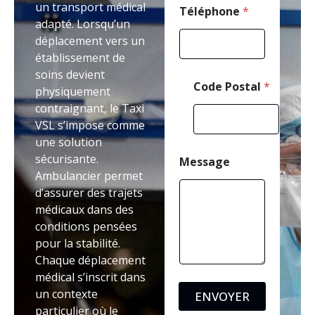
un transport médical
Téléphone
*
adapté. Lorsqu’un
déplacement vers un
établissement de
soins devient
Code Postal
*
physiquement
contraignant, le Taxi
VSL s’impose comme
une solution
sécurisante.
Message
Ambulancier permet
d’assurer des trajets
médicaux dans des
conditions pensées
pour la stabilité.
Chaque déplacement
médical s’inscrit dans
un contexte
ENVOYER
particulier où le