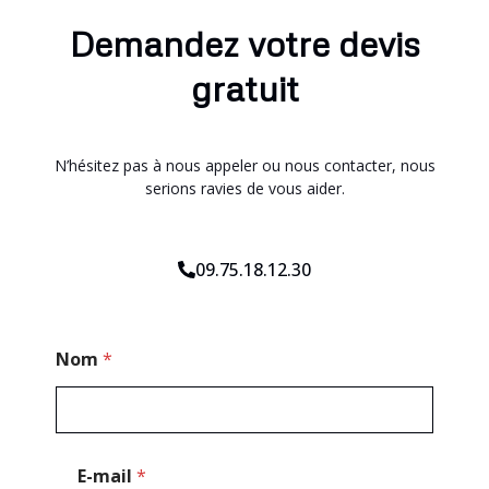
Demandez votre devis
gratuit
N’hésitez pas à nous appeler ou nous contacter, nous
serions ravies de vous aider.
09.75.18.12.30
M
Nom
*
e
s
s
a
g
e
E-mail
*
E