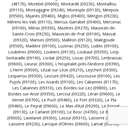
(48170)
,
Montbel (09600)
,
Montardit (09230)
,
Montaillou
(09110)
,
Montagagne (09240)
,
Monesple (09130)
,
Mirepoix
(09500)
,
Mijanès (09460)
,
Miglos (09400)
,
Mérigon (09230)
,
Mérens-les-Vals (09110)
,
Mercus-Garrabet (09400)
,
Mercenac
(09160)
,
Méras (09350)
,
Mazères (09270)
,
Mauvezin-de-
Sainte-Croix (09230)
,
Mauvezin-de-Prat (09160)
,
Massat
(09320)
,
Manses (09500)
,
Malléon (09120)
,
Malegoude
(09500)
,
Madière (09100)
,
Luzenac (09250)
,
Ludiès (09100)
,
Loubières (09000)
,
Loubens (09120)
,
Loubaut (09350)
,
Lorp-
Sentaraille (09190)
,
Lordat (09250)
,
Lissac (09700)
,
Limbrassac
(09600)
,
Lieurac (09300)
,
L’Hospitalet-près-l’Andorre (09390)
,
L’Herm (09000)
,
Lézat-sur-Lèze (09210)
,
Leychert (09300)
,
Lesparrou (09300)
,
Lescure (09420)
,
Lescousse (09100)
,
Les
Pujols (09100)
,
Les Issards (09100)
,
Les Cabannes (81170)
,
Les Cabannes (09310)
,
Les Bordes-sur-Lez (09800)
,
Les
Bordes-sur-Arize (09350)
,
Lercoul (09220)
,
Léran (09600)
,
Le
Vernet (09700)
,
Le Puch (09460)
,
Le Port (09320)
,
Le Pla
(09460)
,
Le Peyrat (09600)
,
Le Mas-d’Azil (09290)
,
Le Fossat
(09130)
,
Le Carlaret (09100)
,
Le Bosc (34700)
,
Le Bosc
(09000)
,
Lavelanet (09300)
,
Lassur (09310)
,
Lasserre (31530)
,
Lasserre (09230)
,
Laroque-d’Olmes (09600)
,
Larnat (09310)
,