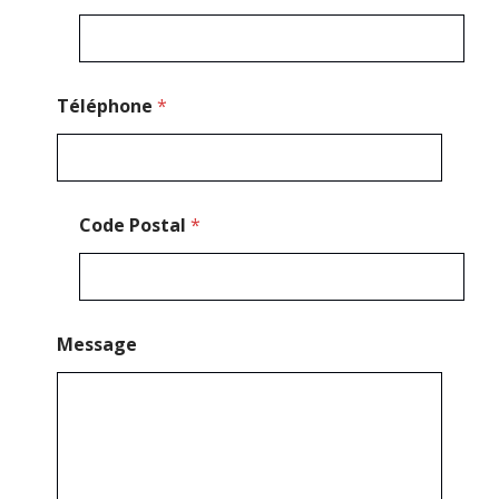
-
m
a
i
l
Téléphone
*
*
Code Postal
*
Message