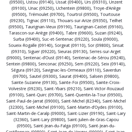
(09500)
,
Ustou (09140)
,
Ussat (09400)
,
Urs (09310)
,
Unzent
(09100)
,
Unac (09250)
,
Uchentein (09800)
,
Troye-d’Ariège
(09500)
,
Trémoulet (09700)
,
Tourtrol (09500)
,
Tourtouse
(09230)
,
Tignac (09110)
,
Thouars-sur-Arize (09350)
,
Teilhet
(09500)
,
Taurignan-Vieux (09190)
,
Taurignan-Castet (09160)
,
Tarascon-sur-Ariège (09400)
,
Tabre (09600)
,
Suzan (09240)
,
Surba (09400)
,
Suc-et-Sentenac (09220)
,
Soula (09000)
,
Soueix-Rogalle (09140)
,
Sorgeat (09110)
,
Sor (09800)
,
Sinsat
(09310)
,
Siguer (09220)
,
Sieuras (09130)
,
Serres-sur-Arget
(09000)
,
Sentenac-d’Oust (09140)
,
Sentenac-de-Sérou (09240)
,
Sentein (09800)
,
Senconac (09250)
,
Sem (09220)
,
Seix (09140)
,
Ségura (09120)
,
Savignac-les-Ormeaux (09110)
,
Saverdun
(09700)
,
Sautel (09300)
,
Saurat (09400)
,
Salsein (09800)
,
Sainte-Suzanne (09130)
,
Sainte-Foi (09500)
,
Sainte-Croix-
Volvestre (09230)
,
Saint-Ybars (09210)
,
Saint-Victor-Rouzaud
(09100)
,
Saint-Quirc (09700)
,
Saint-Quentin-la-Tour (09500)
,
Saint-Paul-de-Jarrat (09000)
,
Saint-Michel (82340)
,
Saint-Michel
(32300)
,
Saint-Michel (09100)
,
Saint-Martin-d’Oydes (09100)
,
Saint-Martin-de-Caralp (09000)
,
Saint-Lizier (09190)
,
Saint-Lary
(32360)
,
Saint-Lary (09800)
,
Saint-Julien-de-Gras-Capou
(09500)
,
Saint-Jean-du-Falga (09100)
,
Saint-Jean-du-
Castillonnais (09800)
,
Saint-Jean-de-Verges (09000)
,
Saint-Jean-