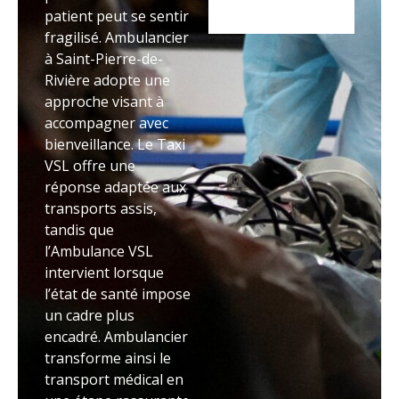
patient peut se sentir
fragilisé. Ambulancier
à Saint-Pierre-de-
Rivière adopte une
approche visant à
accompagner avec
bienveillance. Le Taxi
VSL offre une
réponse adaptée aux
transports assis,
tandis que
l’Ambulance VSL
intervient lorsque
l’état de santé impose
un cadre plus
encadré. Ambulancier
transforme ainsi le
transport médical en