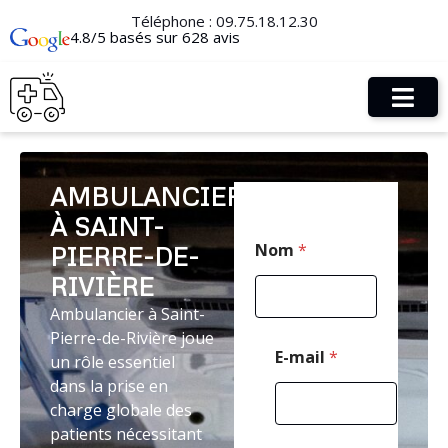
Téléphone :
09.75.18.12.30
4.8/5 basés sur 628 avis
AMBULANCIER
À SAINT-
*
Nom
*
PIERRE-DE-
E
-
RIVIÈRE
m
a
Ambulancier à Saint-
i
Pierre-de-Rivière joue
l
E-mail
*
un rôle essentiel
C
dans la prise en
o
d
charge globale des
e
patients nécessitant