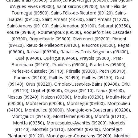
d’Aigues-Vives (09300)
,
Saint-Girons (09200)
,
Saint-Félix-de-
Tournegat (09500)
,
Saint-Félix-de-Rieutord (09120)
,
Saint-
Bauzeil (09120)
,
Saint-Amans (48700)
,
Saint-Amans (11270)
,
Saint-Amans (09100)
,
Saint-Amadou (09100)
,
Sabarat (09350)
,
Rouze (09460)
,
Roumengoux (09500)
,
Roquefort-les-Cascades
(09300)
,
Roquefixade (09300)
,
Rivèrenert (09200)
,
Rimont
(09420)
,
Rieux-de-Pelleport (09120)
,
Rieucros (09500)
,
Régat
(09600)
,
Raissac (09300)
,
Rabat-les-Trois-Seigneurs (09400)
,
Quié (09400)
,
Quérigut (09460)
,
Prayols (09000)
,
Prat-
Bonrepaux (09160)
,
Pradières (09000)
,
Pradettes (09600)
,
Perles-et-Castelet (09110)
,
Péreille (09300)
,
Pech (09310)
,
Pamiers (09100)
,
Pailhès (34490)
,
Pailhès (09130)
,
Oust
(09140)
,
Orus (09220)
,
Ornolac-Ussat-les-Bains (09400)
,
Orlu
(09110)
,
Orgibet (09800)
,
Orgeix (09110)
,
Niaux (09400)
,
Nescus (09240)
,
Nalzen (09300)
,
Moulis (09200)
,
Moulin-Neuf
(09500)
,
Montseron (09240)
,
Montségur (09300)
,
Montoulieu
(34190)
,
Montoulieu (09000)
,
Montjoie-en-Couserans (09200)
,
Montgauch (09160)
,
Montferrier (09300)
,
Montfa (81210)
,
Montfa (09350)
,
Montesquieu-Avantès (09200)
,
Montels
(81140)
,
Montels (34310)
,
Montels (09240)
,
Montégut-
Plantaurel (09120)
,
Montégut-en-Couserans (09200)
,
Montbel